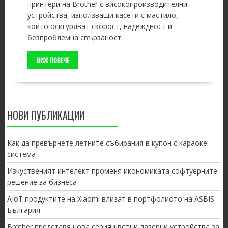
принтери на Brother с високопроизводителни
устройства, използващи касети с мастило,
които осигуряват скорост, надеждност и
безпроблемна свързаност.
ВИЖ ПОВЕЧЕ
НОВИ ПУБЛИКАЦИИ
Как да превърнете летните събирания в купон с караоке
система
Изкуственият интелект променя икономиката софтуерните
решение за бизнеса
AIoT продуктите на Xiaomi влизат в портфолиото на ASBIS
България
Brother представя нова серия цветни лазерни устройства за