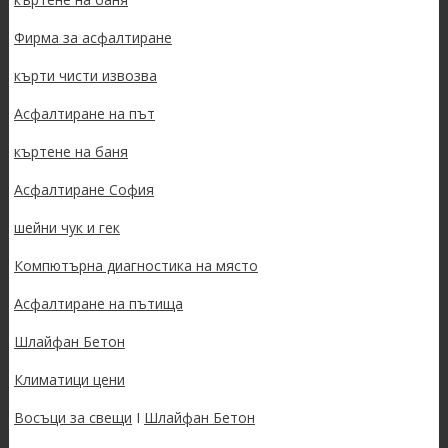
Фирма за асфалтиране
кърти чисти извозва
Асфалтиране на път
къртене на баня
Асфалтиране София
шейни чук и гек
Компютърна диагностика на място
Асфалтиране на пътища
Шлайфан Бетон
Климатици цени
Восъци за свещи
I
Шлайфан Бетон