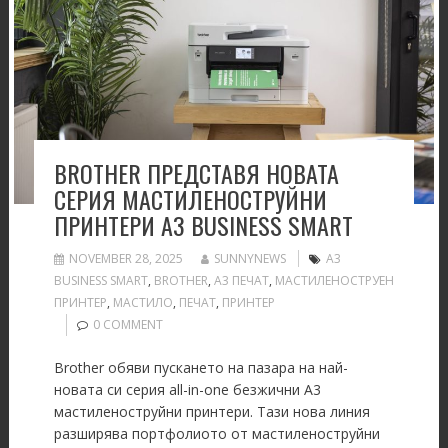
BROTHER ПРЕДСТАВЯ НОВАТА
СЕРИЯ МАСТИЛЕНОСТРУЙНИ
ПРИНТЕРИ A3 BUSINESS SMART
NOVEMBER 28, 2025
SUNNYNEWS
A3
BUSINESS SMART
,
BROTHER
,
А3 ПЕЧАТ
,
МАСТИЛЕНОСТРУEН
ПРИНТЕР
,
МАСТИЛО
,
ПЕЧАТ
,
ПРИНТЕР
0 COMMENT
Brother обяви пускането на пазара на най-
новата си серия all-in-one безжични A3
мастиленоструйни принтери. Тази нова линия
разширява портфолиото от мастиленоструйни