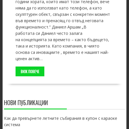
години хората, които имат този телефон, вече
няма да го използват като телефон, а като
скулптурен обект, свързан с конкретен момент
във времето и пренасящ го отвъд неговата
функционалност.“ Даниел Аршам „В
работата си Даниел често залага
на концепцията за времето – както бъдещето,
така и историята. Като компания, в чиято
основа са иновациите , времето е нашият най-
ценен актив…
ВИЖ ПОВЕЧЕ
НОВИ ПУБЛИКАЦИИ
Как да превърнете летните събирания в купон с караоке
система