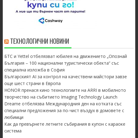
ТЕХНОЛОГИЧНИ НОВИНИ
БТС и Yettel отбелязват юбилея на движението „Опознай
България – 100 национални туристически обекта“ със
специална изложба в София
Българският AI за контрол на качествени майстори завзе
още шест страни в Европа
HONOR пренася кино технологиите на ARRI в мобилното
творчество на събитието Imaging Technology Launch
Dreame отбелязва Международния ден на котката със
специални предложения за по-чист въздух в домовете с
любимци
Как да превърнете летните събирания в купон с караоке
система