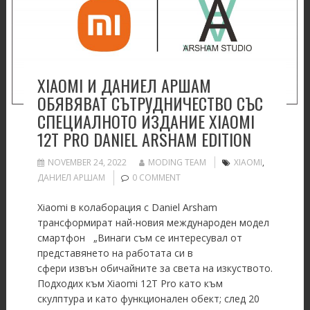
XIAOMI И ДАНИЕЛ АРШАМ
ОБЯВЯВАТ СЪТРУДНИЧЕСТВО СЪС
СПЕЦИАЛНОТО ИЗДАНИЕ XIAOMI
12T PRO DANIEL ARSHAM EDITION
NOVEMBER 24, 2022
MODING TEAM
XIAOMI
,
ДАНИЕЛ АРШАМ
0 COMMENT
Xiaomi в колаборация с Daniel Arsham
трансформират най-новия международен модел
смартфон „Винаги съм се интересувал от
представянето на работата си в
сфери извън обичайните за света на изкуството.
Подходих към Xiaomi 12T Pro като към
скулптура и като функционален обект; след 20