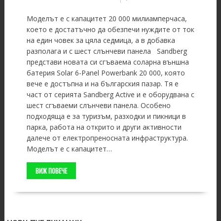
Моделът е с капацитет 20 000 милиамперчаса,
което е достатъчно да обезпечи нуждите от ток
на един човек за цяла седмица, а в добавка
разполага и с шест слънчеви панела Sandberg
представи новата си сгъваема соларна външна
батерия Solar 6-Panel Powerbank 20 000, която
вече е достъпна и на българския пазар. Тя е
част от серията Sandberg Active и е оборудвана с
шест сгъваеми слънчеви панела. Особено
подходяща е за туризъм, разходки и пикници в
парка, работа на открито и други активности
далече от електропреносната инфраструктура.
Моделът е с капацитет…
ВИЖ ПОВЕЧЕ