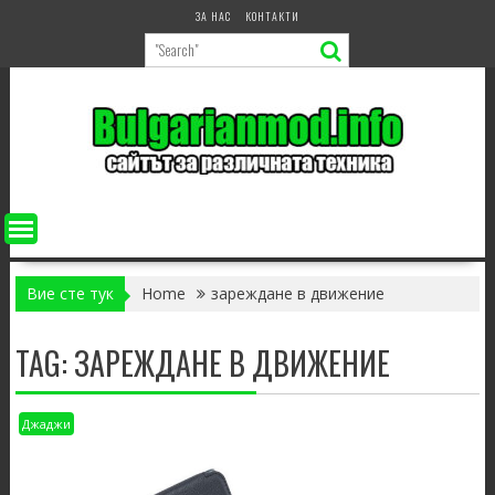
Skip
ЗА НАС
КОНТАКТИ
to
content
Вие сте тук
Home
зареждане в движение
TAG:
ЗАРЕЖДАНЕ В ДВИЖЕНИЕ
Джаджи