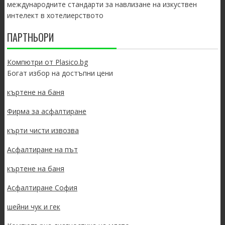
международните стандарти за навлизане на изкуствен
интелект в хотелиерството
ПАРТНЬОРИ
Компютри от Plasico.bg
Богат избор на достъпни цени
къртене на баня
Фирма за асфалтиране
кърти чисти извозва
Асфалтиране на път
къртене на баня
Асфалтиране София
шейни чук и гек