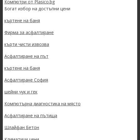
Компютри от Plasico.bg
Богат избор на достъпни цени
къртене на баня
Фирма за асфалтиране
кърти чисти извозва
Асфалтиране на път
къртене на баня
Асфалтиране София
шейни чук и гек
Компютърна диагностика на място
Асфалтиране на пътища
Шлайфан Бетон
Климатици цени