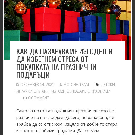
КАК ДА ПАЗАРУВАМЕ ИЗГОДНО И
ДА ИЗБЕГНЕМ СТРЕСА ОТ
ПОКУПКАТА НА ПРАЗНИЧНИ
ПОДАРЪЦИ
DECEMBER 14, 2021
MODING TEAM
ДЕТСКИ
ИГРАЧКИ ОНЛАЙН
,
ИЗГОДНО
,
ПОДАРЪК
,
ПРАЗНИЦИ
0 COMMENT
Само защото тазгодишният празничен сезон е
различен от всеки друг досега, не означава, че
трябва да се откажем изцяло от добрите стари
и толкова любими традиции. Да вземем