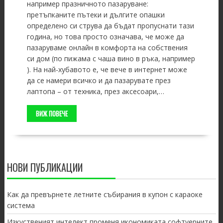
например празничното пазаруване:
претъпканите пътеки и дългите опашки
определено си струва да бъдат пропуснати тази
година, но това просто означава, че може да
пазаруваме онлайн в комфорта на собствения
си дом (по пижама с чаша вино в ръка, например
). На най-хубавото е, че вече в интернет може
да се намери всичко и да пазарувате през
лаптопа – от техника, през аксесоари,…
ВИЖ ПОВЕЧЕ
НОВИ ПУБЛИКАЦИИ
Как да превърнете летните събирания в купон с караоке
система
Изкуственият интелект променя икономиката софтуерните