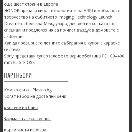
още шест страни в Европа
HONOR пренася кино технологиите на ARRI в мобилното
творчество на събитието Imaging Technology Launch
Dreame отбелязва Международния ден на котката със
специални предложения за по-чист въздух в домовете с
любимци
Как да превърнете летните събирания в купон с караоке
система
Sony представи супертелефото вариообектива FE 100–400
mm F5.6–8 OSS
ПАРТНЬОРИ
Компютри от Plasico.bg
Богат избор на достъпни цени
къртене на баня
Фирма за асфалтиране
кърти чисти извозва