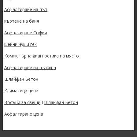
Асфалтиране на път
къртене на баня
Асфалтиране София
шейни чук и гек
Компютърна диагностика на място
Асфалтиране на пътища
Шлайфан Бетон
Климатици цени
Восъци за свещи
I
Шлайфан Бетон
Асфалтиране цена