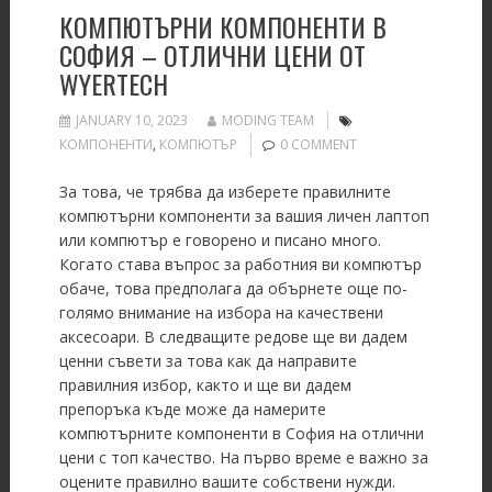
КОМПЮТЪРНИ КОМПОНЕНТИ В
СОФИЯ – ОТЛИЧНИ ЦЕНИ ОТ
WYERTECH
JANUARY 10, 2023
MODING TEAM
КОМПОНЕНТИ
,
КОМПЮТЪР
0 COMMENT
За това, че трябва да изберете правилните
компютърни компоненти за вашия личен лаптоп
или компютър е говорено и писано много.
Когато става въпрос за работния ви компютър
обаче, това предполага да обърнете още по-
голямо внимание на избора на качествени
аксесоари. В следващите редове ще ви дадем
ценни съвети за това как да направите
правилния избор, както и ще ви дадем
препоръка къде може да намерите
компютърните компоненти в София на отлични
цени с топ качество. На първо време е важно за
оцените правилно вашите собствени нужди.