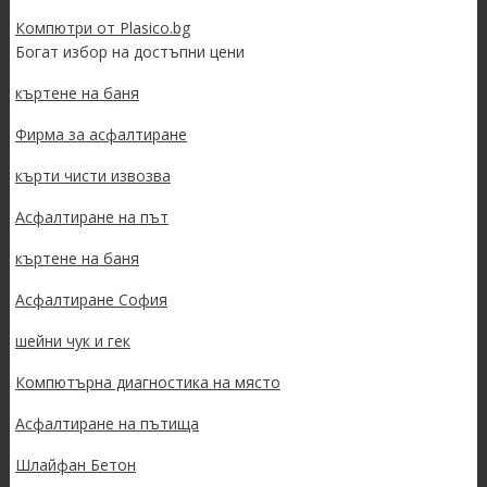
Компютри от Plasico.bg
Богат избор на достъпни цени
къртене на баня
Фирма за асфалтиране
кърти чисти извозва
Асфалтиране на път
къртене на баня
Асфалтиране София
шейни чук и гек
Компютърна диагностика на място
Асфалтиране на пътища
Шлайфан Бетон