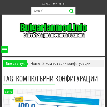
Skip
ЗА НАС
КОНТАКТИ
to
content
Вие сте тук
Home
компютърни конфигурации
TAG:
КОМПЮТЪРНИ КОНФИГУРАЦИИ
Друго