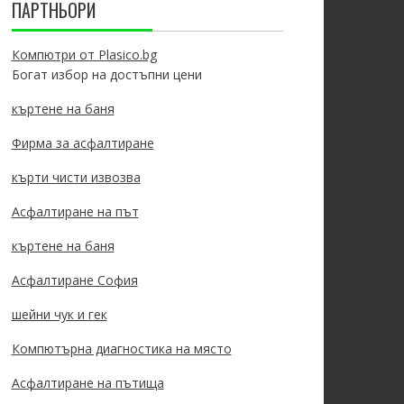
ПАРТНЬОРИ
Компютри от Plasico.bg
Богат избор на достъпни цени
къртене на баня
Фирма за асфалтиране
кърти чисти извозва
Асфалтиране на път
къртене на баня
Асфалтиране София
шейни чук и гек
Компютърна диагностика на място
Асфалтиране на пътища