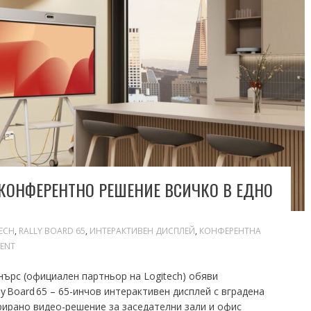
Е КОНФЕРЕНТНО РЕШЕНИЕ ВСИЧКО В ЕДНО
ECH
,
RALLY BOARD 65
,
ИНТЕРАКТИВЕН ДИСПЛЕЙ
,
КОНФЕРЕНТНА
ENT
ърс (официален партньор на Logitech) обяви
ly Board 65 – 65-инчов интерактивен дисплей с вградена
ирано видео-решение за заседателни зали и офис