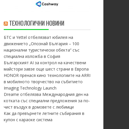
ТЕХНОЛОГИЧНИ НОВИНИ
БТС и Yettel отбелязват юбилея на
движението „Опознай България – 100
национални туристически обекта“ със
специална изложба в София
Българският AI за контрол на качествени
майстори завзе още шест страни в Европа
HONOR пренася кино технологиите на ARRI
в мобилното творчество на събитието
Imaging Technology Launch
Dreame отбелязва Международния ден на
котката със специални предложения за по-
чист въздух в домовете с любимци
Как да превърнете летните събирания в
купон с караоке система