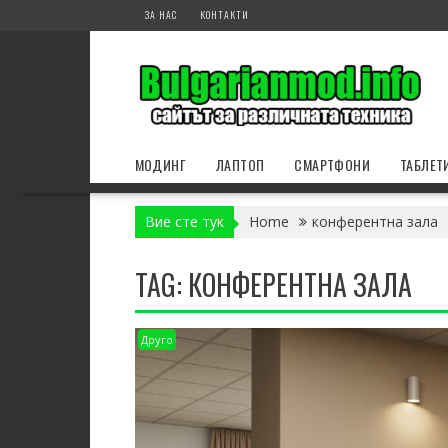
Skip
ЗА НАС
КОНТАКТИ
to
content
МОДИНГ
ЛАПТОП
СМАРТФОНИ
ТАБЛЕТ
Вие сте тук
Home
конферентна зала
TAG:
КОНФЕРЕНТНА ЗАЛА
Друго