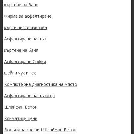
къртене на баня
Фирма за асфалтиране
кърти чисти извозва
Асфалтиране на път
къртене на баня
Асфалтиране София
шейни чук и гек
Компютърна диагностика на място
Асфалтиране на пътища
Шлайфан Бетон
Климатици цени
Восъци за свещи
I
Шлайфан Бетон