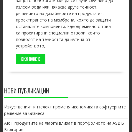
защото понякога може да се случи случайно да
излеем вода или някаква друга течност,
решението на дизайнерите на продукта е с
проектирането на мембрана, която да защити
останалите компоненти. Едновременно с това
са проектирани специални отвори, които
позволят на течността да изтича от
устройството,…
ВИЖ ПОВЕЧЕ
НОВИ ПУБЛИКАЦИИ
Изкуственият интелект променя икономиката софтуерните
решение за бизнеса
AIoT продуктите на Xiaomi влизат в портфолиото на ASBIS
България