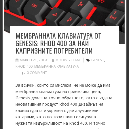
МЕМБРАННАТА КЛАВИАТУРА ОТ
GENESIS: RHOD 400 ЗА НАЙ-
КАПРИЗНИТЕ ПОТРЕБИТЕЛИ
MARCH 21, 2019
MODING TEAM
GENESIS
,
RHOD 400
,
МЕМБРАННА КЛАВИАТУРА
0 COMMENT
За всички, които си мислeха, че не може да има
мембранна клавиатура на приемлива цена,
Genesis доказва точно обратното, като създава
иновативния продукт Rhod 400 Дизайнът на
клавиатурата е укрепен с две алуминиеви
катарами, като по този начин осигурява
нужната издържливост на Rhod 400. И точно