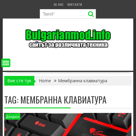
Skip
ЗА НАС
КОНТАКТИ
to
content
Вие сте тук
Home
Мембранна клавиатура
TAG:
МЕМБРАННА КЛАВИАТУРА
Джаджи