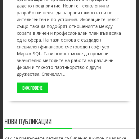
дадено предприятие. Новите технологични
разработки целят да направят живота ни по-
интелигентен и по-устойчив. Иновациите целят
също така да подобрят отношенията между
хората в личен и професионален план във всяка
една сфера. На тази основа е създаден
специален финансово счетоводен софтуер
Мираж SQL. Тази новост може да промени
значително методите на работа на различни
фирми и тяхното партньорство с други
дружества. Спечелил…
ВИЖ ПОВЕЧЕ
НОВИ ПУБЛИКАЦИИ
Как да превърнете летните събирания в купон с караоке