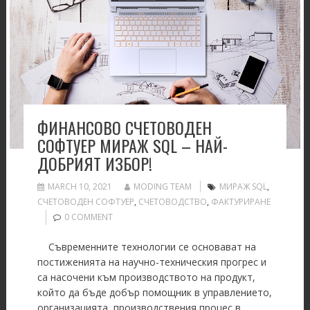
ФИНАНСОВО СЧЕТОВОДЕН
СОФТУЕР МИРАЖ SQL – НАЙ-
ДОБРИЯТ ИЗБОР!
MARCH 10, 2021
MODING TEAM
МИРАЖ SQL
,
СЧЕТОВОДЕН СОФТУЕР
,
СЧЕТОВОДСТВО
,
ФАКТУРИРАНЕ
0 COMMENT
Съвременните технологии се основават на
постиженията на научно-техническия прогрес и
са насочени към производството на продукт,
който да бъде добър помощник в управлението,
организацията, производствения процес в