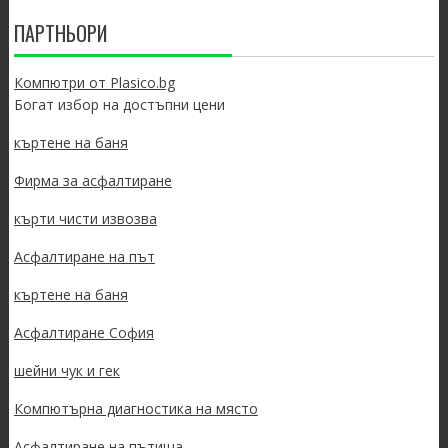
ПАРТНЬОРИ
Компютри от Plasico.bg
Богат избор на достъпни цени
къртене на баня
Фирма за асфалтиране
кърти чисти извозва
Асфалтиране на път
къртене на баня
Асфалтиране София
шейни чук и гек
Компютърна диагностика на място
Асфалтиране на пътища