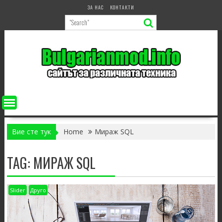
Skip
ЗА НАС
КОНТАКТИ
to
content
Вие сте тук
Home
Мираж SQL
TAG:
МИРАЖ SQL
Slider
Друго