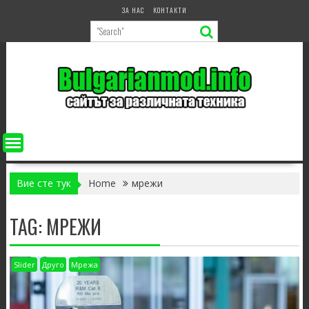
Skip
ЗА НАС
КОНТАКТИ
to
content
Вие сте тук
Home
мрежи
TAG:
МРЕЖИ
Slider
Друго
Мрежа