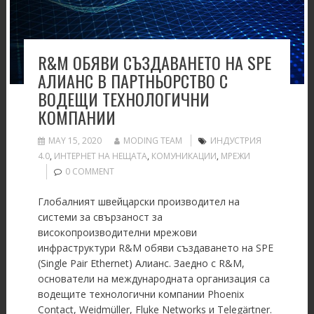
R&M ОБЯВИ СЪЗДАВАНЕТО НА SPE
АЛИАНС В ПАРТНЬОРСТВО С
ВОДЕЩИ ТЕХНОЛОГИЧНИ
КОМПАНИИ
MAY 15, 2020
MODING TEAM
ИНДУСТРИЯ
4.0
,
ИНТЕРНЕТ НА НЕЩАТА
,
КОМУНИКАЦИИ
,
МРЕЖИ
0 COMMENT
Глобалният швейцарски производител на
системи за свързаност за
високопроизводителни мрежови
инфраструктури R&M обяви създаването на SPE
(Single Pair Ethernet) Алианс. Заедно с R&M,
основатели на международната организация са
водещите технологични компании Phoenix
Contact, Weidmüller, Fluke Networks и Telegärtner.