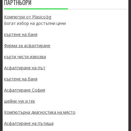
ПАРТНЬОРИ
Компютри от Plasico.bg
Богат избор на достъпни цени
къртене на баня
Фирма за асфалтиране
кърти чисти извозва
Асфалтиране на път
къртене на баня
Асфалтиране София
шейни чук и гек
Компютърна диагностика на място
Асфалтиране на пътища