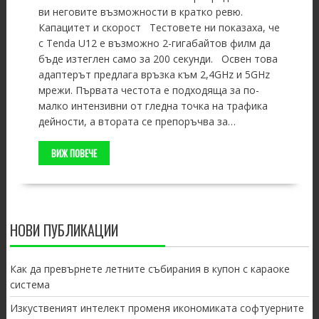
ви неговите възможности в кратко ревю.
Капацитет и скорост Тестовете ни показаха, че
с Tenda U12 е възможно 2-гигабайтов филм да
бъде изтеглен само за 200 секунди. Освен това
адаптерът предлага връзка към 2,4GHz и 5GHz
мрежи. Първата честота е подходяща за по-
малко интензивни от гледна точка на трафика
дейности, а втората се препоръчва за…
ВИЖ ПОВЕЧЕ
НОВИ ПУБЛИКАЦИИ
Как да превърнете летните събирания в купон с караоке
система
Изкуственият интелект променя икономиката софтуерните