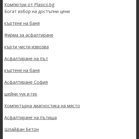
Компютри от Plasico.bg
Богат избор на достъпни цени
къртене на баня
Фирма за асфалтиране
кърти чисти извозва
Асфалтиране на път
къртене на баня
Асфалтиране София
шейни чук и гек
Компютърна диагностика на място
Асфалтиране на пътища
Шлайфан Бетон