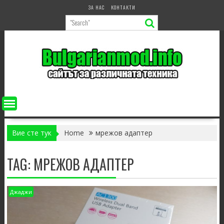
Skip
ЗА НАС
КОНТАКТИ
to
content
Вие сте тук
Home
мрежов адаптер
TAG:
МРЕЖОВ АДАПТЕР
Джаджи