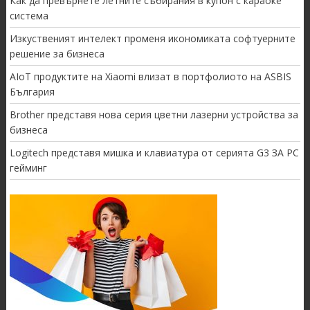
Как да превърнете летните събирания в купон с караоке
система
Изкуственият интелект променя икономиката софтуерните
решение за бизнеса
AIoT продуктите на Xiaomi влизат в портфолиото на ASBIS
България
Brother представя нова серия цветни лазерни устройства за
бизнеса
Logitech представя мишка и клавиатура от серията G3 ЗА PC
гейминг