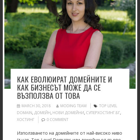
КАК ЕВОЛЮИРАТ ДОМЕЙНИТЕ И
КАК БИЗНЕСЪТ МОЖЕ ДА СЕ
ВЪЗПОЛЗВА ОТ ТОВА
MARCH 30, 2018
MODING TEAM
TOP LEVEL
DOMAIN
,
ДОМЕЙН
,
НОВИ ДОМЕЙНИ
,
СУПЕРХОСТИНГ.БГ
,
ХОСТИНГ
0 COMMENT
Използването на домейните от най-високо ниво
(т.нар. Top-Level Domains или домейни от първо