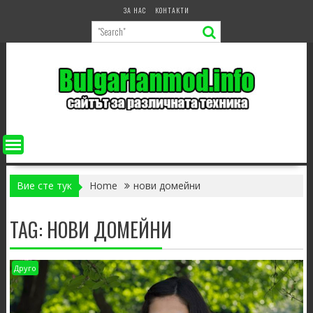
Skip
ЗА НАС
КОНТАКТИ
to
content
Вие сте тук
Home
нови домейни
TAG:
НОВИ ДОМЕЙНИ
Друго