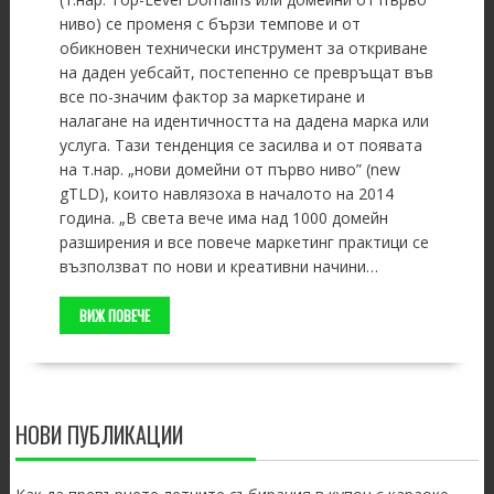
ниво) се променя с бързи темпове и от
обикновен технически инструмент за откриване
на даден уебсайт, постепенно се превръщат във
все по-значим фактор за маркетиране и
налагане на идентичността на дадена марка или
услуга. Тази тенденция се засилва и от появата
на т.нар. „нови домейни от първо ниво” (new
gTLD), които навлязоха в началото на 2014
година. „В света вече има над 1000 домейн
разширения и все повече маркетинг практици се
възползват по нови и креативни начини…
ВИЖ ПОВЕЧЕ
НОВИ ПУБЛИКАЦИИ