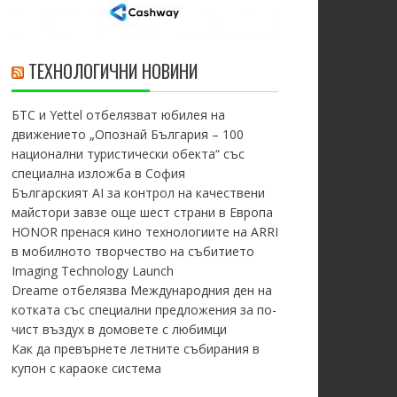
ТЕХНОЛОГИЧНИ НОВИНИ
БТС и Yettel отбелязват юбилея на
движението „Опознай България – 100
национални туристически обекта“ със
специална изложба в София
Българският AI за контрол на качествени
майстори завзе още шест страни в Европа
HONOR пренася кино технологиите на ARRI
в мобилното творчество на събитието
Imaging Technology Launch
Dreame отбелязва Международния ден на
котката със специални предложения за по-
чист въздух в домовете с любимци
Как да превърнете летните събирания в
купон с караоке система