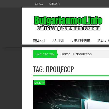
Skip
ЗА НАС
КОНТАКТИ
to
content
МОДИНГ
ЛАПТОП
СМАРТФОНИ
ТАБЛЕТ
Вие сте тук
Home
процесор
TAG:
ПРОЦЕСОР
Модинг