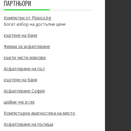
ПАРТНЬОРИ
Компютри от Plasico.bg
Богат избор на достъпни цени
къртене на баня
Фирма за асфалтиране
кърти чисти извозва
Асфалтиране на път
къртене на баня
Асфалтиране София
шейни чук и гек
Компютърна диагностика на място
Асфалтиране на пътища