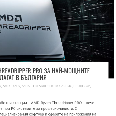
HREADRIPPER PRO ЗА НАЙ-МОЩНИТЕ
ЛАГАТ В БЪЛГАРИЯ
D
,
AMD RYZEN
,
ASBIS
,
THREADRIPPER PRO
,
АСБИС
,
ПРОЦЕСОР
,
ботни станции – AMD Ryzen Threadripper PRO – вече
те при PC системите за професионалисти. С
пециализирания софтуер и сферите на приложения на