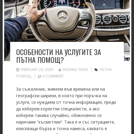
ОСОБЕНОСТИ НА УСЛУГИТЕ ЗА
ПЪТНА ПОМОЩ?
FEBRUARY 20, 2020
MODING TEAM
ПЪТНА
ПОМОЩ
0 COMMENT
За съжаление, живеем във времена или на
географски ширини, в които при поръчка на
услуги, се нуждаем от точна информация, преди
да изберем коректни специалисти, а ако
изберем такива случайно, обикновено се
наричаме “късметлии”. Така е и със ситуациите,
изискващи бърза и точна намеса, каквато е