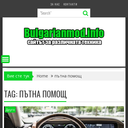
Skip
ЗА НАС
КОНТАКТИ
to
content
Вие сте тук
Home
пътна помощ
TAG:
ПЪТНА ПОМОЩ
Друго