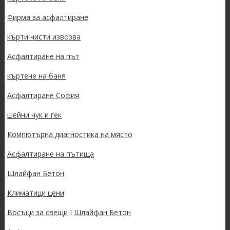
Фирма за асфалтиране
кърти чисти извозва
Асфалтиране на път
къртене на баня
Асфалтиране София
шейни чук и гек
Компютърна диагностика на място
Асфалтиране на пътища
Шлайфан Бетон
Климатици цени
Восъци за свещи
I
Шлайфан Бетон