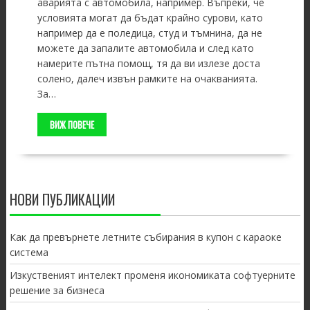
аварията с автомобила, например. Въпреки, че
условията могат да бъдат крайно сурови, като
например да е поледица, студ и тъмнина, да не
можете да запалите автомобила и след като
намерите пътна помощ, тя да ви излезе доста
солено, далеч извън рамките на очакванията.
За…
ВИЖ ПОВЕЧЕ
НОВИ ПУБЛИКАЦИИ
Как да превърнете летните събирания в купон с караоке
система
Изкуственият интелект променя икономиката софтуерните
решение за бизнеса