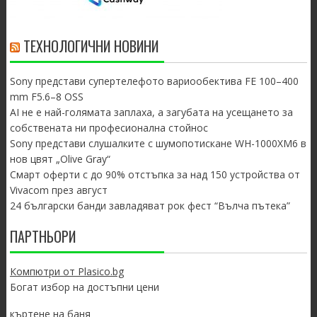
ТЕХНОЛОГИЧНИ НОВИНИ
Sony представи супертелефото вариообектива FE 100–400
mm F5.6–8 OSS
AI не е най-голямата заплаха, а загубата на усещането за
собствената ни професионална стойнос
Sony представи слушалките с шумопотискане WH-1000XM6 в
нов цвят „Olive Gray“
Смарт оферти с до 90% отстъпка за над 150 устройства от
Vivacom през август
24 български банди завладяват рок фест “Вълча пътека”
ПАРТНЬОРИ
Компютри от Plasico.bg
Богат избор на достъпни цени
къртене на баня