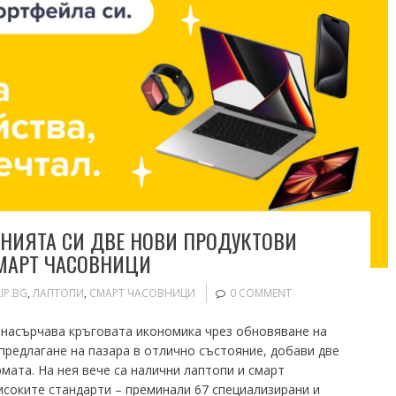
ЕНИЯТА СИ ДВЕ НОВИ ПРОДУКТОВИ
СМАРТ ЧАСОВНИЦИ
LIP.BG
,
ЛАПТОПИ
,
СМАРТ ЧАСОВНИЦИ
0 COMMENT
о насърчава кръговата икономика чрез обновяване на
предлагане на пазара в отлично състояние, добави две
мата. На нея вече са налични лаптопи и смарт
исоките стандарти – преминали 67 специализирани и