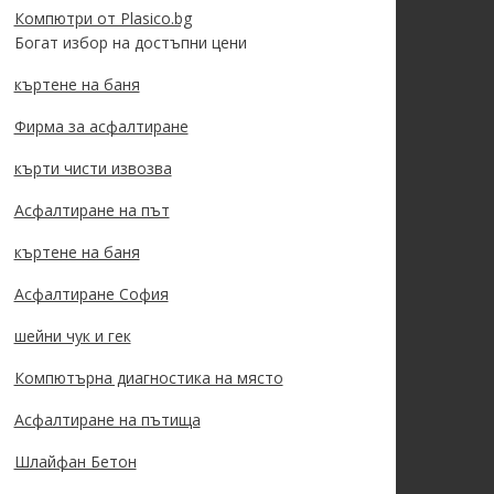
Компютри от Plasico.bg
Богат избор на достъпни цени
къртене на баня
Фирма за асфалтиране
кърти чисти извозва
Асфалтиране на път
къртене на баня
Асфалтиране София
шейни чук и гек
Компютърна диагностика на място
Асфалтиране на пътища
Шлайфан Бетон