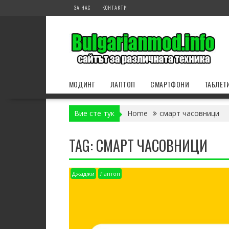
Skip
ЗА НАС
КОНТАКТИ
to
content
МОДИНГ
ЛАПТОП
СМАРТФОНИ
ТАБЛЕТ
Вие сте тук
Home
смарт часовници
TAG:
СМАРТ ЧАСОВНИЦИ
Джаджи
Лаптоп