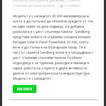
SANDBERG
,
ЗАРЕЖДАНЕ В ДВИЖЕНИЕ
,
СОЛАРНА
СГЪВАЕМА ВЪНШНА БАТЕРИЯ
0 COMMENT
Моделът е с капацитет 20 000 милиамперчаса,
което е достатъчно да обезпечи нуждите от ток
на един човек за цяла седмица, а в добавка
разполага и с шест слънчеви панела Sandberg
представи новата си сгъваема соларна външна
батерия Solar 6-Panel Powerbank 20 000, която
вече е достъпна и на българския пазар. Тя е
част от серията Sandberg Active и е оборудвана с
шест сгъваеми слънчеви панела. Особено
подходяща е за туризъм, разходки и пикници в
парка, работа на открито и други активности
далече от електропреносната инфраструктура.
Моделът е с капацитет…
ВИЖ ПОВЕЧЕ