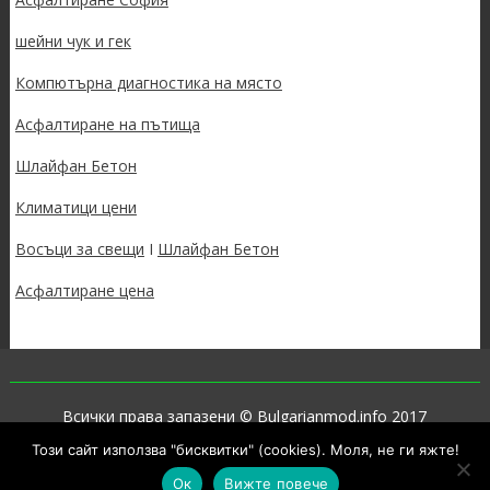
шейни чук и гек
Компютърна диагностика на място
Асфалтиране на пътища
Шлайфан Бетон
Климатици цени
Восъци за свещи
I
Шлайфан Бетон
Асфалтиране цена
Всички права запазени © Bulgarianmod.info 2017
Този сайт използва "бисквитки" (cookies). Моля, не ги яжте!
Proudly powered by WordPress
|
Theme: SuperNews by
Acme
Themes
Ок
Вижте повече