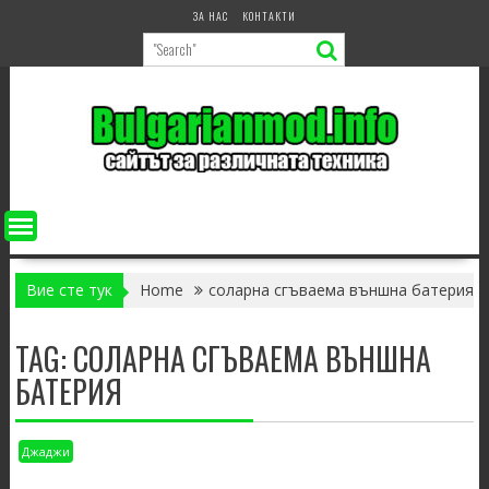
Skip
ЗА НАС
КОНТАКТИ
to
content
Вие сте тук
Home
соларна сгъваема външна батерия
TAG:
СОЛАРНА СГЪВАЕМА ВЪНШНА
БАТЕРИЯ
Джаджи