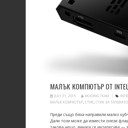
МАЛЪК КОМПЮТЪР ОТ INTEL 
JULY 31, 2015
MODING TEAM
INTE
МАЛЪК КОМПЮТЪР
,
СТИК
,
СТИК ЗА ТЕЛЕВИЗ
Преди също бяха направили малко кубч
Дали този може да измести онези флаш
такова нещо, винаги се интересува — з