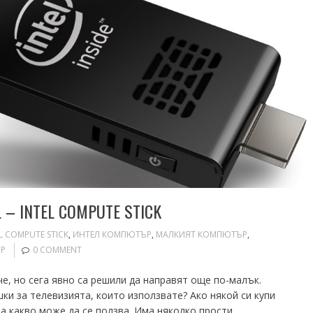
– INTEL COMPUTE STICK
L COMPUTE STICK
,
ИНТЕЛ КОМПЮТЪР
,
МАЛКИЯТ КОМПЮТЪР
,
ОР
0 COMMENT
е, но сега явно са решили да направят още по-малък.
ки за телевизията, които използвате? Ако някой си купи
а какво може да се ползва. Има няколко прости