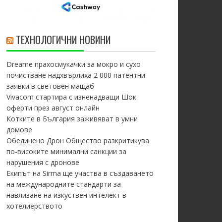
ТЕХНОЛОГИЧНИ НОВИНИ
Dreame прахосмукачки за мокро и сухо
почистване надхвърлиха 2 000 патентни
заявки в световен мащаб
Vivacom стартира с изненадващи Шок
оферти през август онлайн
Котките в България заживяват в умни
домове
Обединено Дрон Общество разкритикува
по-високите минимални санкции за
нарушения с дронове
Екипът на Sirma ще участва в създаването
на международните стандарти за
навлизане на изкуствен интелект в
хотелиерството