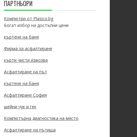
ПАРТНЬОРИ
Компютри от Plasico.bg
Богат избор на достъпни цени
къртене на баня
Фирма за асфалтиране
кърти чисти извозва
Асфалтиране на път
къртене на баня
Асфалтиране София
шейни чук и гек
Компютърна диагностика на място
Асфалтиране на пътища