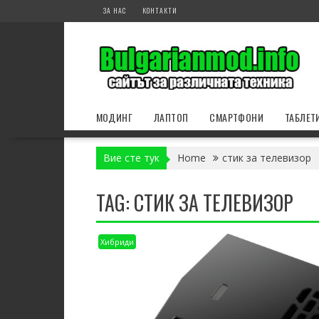
Skip
ЗА НАС
КОНТАКТИ
to
content
МОДИНГ
ЛАПТОП
СМАРТФОНИ
ТАБЛЕТ
Вие сте тук
Home
стик за телевизор
TAG:
СТИК ЗА ТЕЛЕВИЗОР
Хибриди