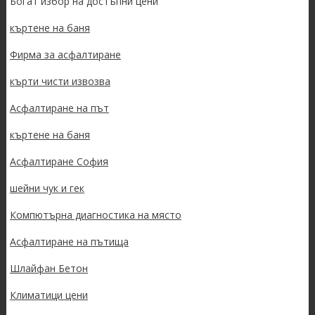
Богат избор на достъпни цени
къртене на баня
Фирма за асфалтиране
кърти чисти извозва
Асфалтиране на път
къртене на баня
Асфалтиране София
шейни чук и гек
Компютърна диагностика на място
Асфалтиране на пътища
Шлайфан Бетон
Климатици цени