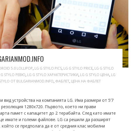
GARIANMOD.INFO
ROID 5.0 LOLLIPOP
,
LG G STYLO PICS
,
LG G STYLO PRICE
,
LG G STYLO
 G STYLO РЕВЮ
,
LG G STYLO ХАРАКТЕРИСТИКИ
,
LG G STYLO ЦЕНА
,
LG
 STYLO ОТ BULGARIANMOD.INFO
,
ФАБЛЕТ
,
ЦЕНА НА ФАБЛЕТ
и вид устройства на компанията LG. Има размери от 5’7
и резолюция 1280х720. Първото, което ни прави
арта памет с капацитет до 2 терабайта. След като имате
ще имате и големи файлове. LG са решили да разширят
, който се предполага да е от средния клас мобилни