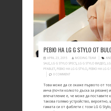
РЕВЮ НА LG G STYLO ОТ BUL
APRIL 23, 2015
MODING TEAM
AND
SALE
,
LG G STYLO SPECS
,
LG G STYLO ВИДЕО
,
LG
PFABLET
,
РЕВЮ НА LG G STYLO
,
РЕВЮ НА LG G
0 COMMENT
Това може да се окаже първото от тоз
инча (почти колкото дъска за рязане) 
впечатление е, че може да поставите к
такова голямо устройство, вероятно, 
гамата си от фаблети с този LG G Stylo