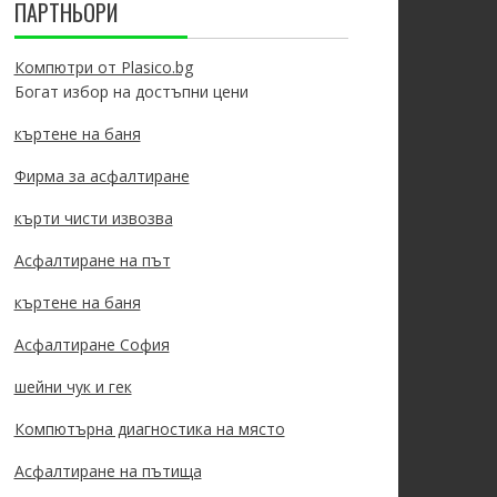
ПАРТНЬОРИ
Компютри от Plasico.bg
Богат избор на достъпни цени
къртене на баня
Фирма за асфалтиране
кърти чисти извозва
Асфалтиране на път
къртене на баня
Асфалтиране София
шейни чук и гек
Компютърна диагностика на място
Асфалтиране на пътища