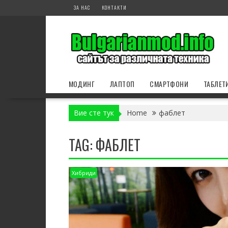
Skip
ЗА НАС
КОНТАКТИ
to
content
МОДИНГ
ЛАПТОП
СМАРТФОНИ
ТАБЛЕТ
Вие сте тук
Home
фаблет
TAG:
ФАБЛЕТ
Хибриди