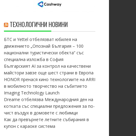
ТЕХНОЛОГИЧНИ НОВИНИ
БТС и Yettel отбелязват юбилея на
движението „Опознай България – 100
национални туристически обекта“ със
специална изложба в София
Българският AI за контрол на качествени
майстори завзе още шест страни в Европа
HONOR пренася кино технологиите на ARRI
в мобилното творчество на събитието
Imaging Technology Launch
Dreame отбелязва Международния ден на
котката със специални предложения за по-
чист въздух в домовете с любимци
Как да превърнете летните събирания в
купон с караоке система