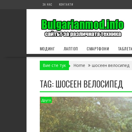
Skip
ЗА НАС
КОНТАКТИ
to
content
МОДИНГ
ЛАПТОП
СМАРТФОНИ
ТАБЛЕТ
Вие сте тук
Home
шосеен велосипед
TAG:
ШОСЕЕН ВЕЛОСИПЕД
Друго