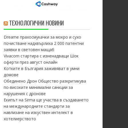
ТЕХНОЛОГИЧНИ НОВИНИ
Dreame прахосмукачки за мокро и сухо
почистване надхвърлиха 2 000 патентни
заявки в световен мащаб
Vivacom стартира с изненадващи Шок
оферти през август онлайн
Котките в България заживяват в умни
домове
Обединено Дрон Общество разкритикува
по-високите минимални санкции за
нарушения с дронове
Екипът на Sirma ще участва в създаването
на международните стандарти за
навлизане на изкуствен интелект в
хотелиерството