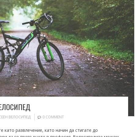
ВЕЛОСИПЕД
ЕЕН ВЕЛОСИПЕД
0 COMMENT
е като развлечение, като начин да стигате до
дори да го превърнете в професия. Велосипедите можем