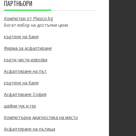
ПАРТНЬОРИ
Компютри от Plasico.bg
Богат избор на достъпни цени
къртене на баня
Фирма за асфалтиране
кърти чисти извозва
Асфалтиране на път
къртене на баня
Асфалтиране София
шейни чук и гек
Компютърна диагностика на място
Асфалтиране на пътища