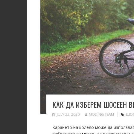
КАК ДА ИЗБЕРЕМ ШОСЕЕН 
JULY 22, 2020
MODING TEAM
ШОС
Карането на колело може да използват
работното си място, да пазарувате и 