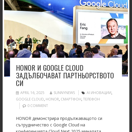
HONOR И GOOGLE CLOUD
ЗАДЪЛБОЧАВАТ ПАРТНЬОРСТВОТО
СИ
APRIL 16, 2025
SUNNYNEWS
AI ИНОВАЦИИ
,
GOOGLE CLOUD
,
HONOR
,
СМАРТФОН
,
ТЕЛЕФОН
0 COMMENT
HONOR демонстрира продължаващото си
сътрудничество с Google Cloud на
конференцията Cloud Next 2025 миналата