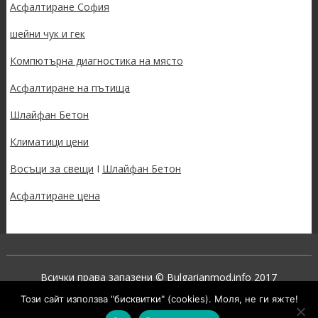
Асфалтиране София
шейни чук и гек
Компютърна диагностика на място
Асфалтиране на пътища
Шлайфан Бетон
Климатици цени
Восъци за свещи
I
Шлайфан Бетон
Асфалтиране цена
Всички права запазени © Bulgarianmod.info 2017
Този сайт използва "бисквитки" (cookies). Моля, не ги яжте!
Proudly powered by WordPress
|
Theme: SuperNews by
Acme