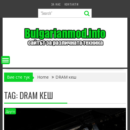
Skip
ЗА НАС
КОНТАКТИ
to
content
Вие сте тук
Home
DRAM кеш
TAG:
DRAM КЕШ
Друго