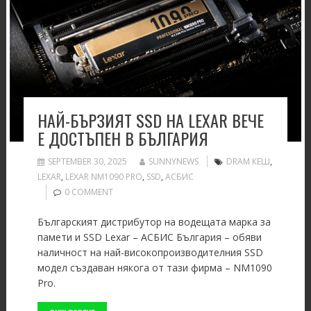
НАЙ-БЪРЗИЯТ SSD НА LEXAR ВЕЧЕ
Е ДОСТЪПЕН В БЪЛГАРИЯ
SEPTEMBER 30, 2025
SUNNYNEWS
DRAM КЕШ
,
LEXAR
,
LEXAR NM1090 PRO
,
SSD
,
АСБИС
0 COMMENT
Българският дистрибутор на водещата марка за
памети и SSD Lexar – АСБИС България – обяви
наличност на най-високопроизводителния SSD
модел създаван някога от тази фирма – NM1090
Pro.