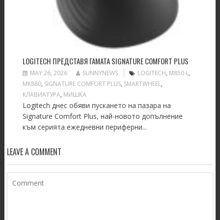
LOGITECH ПРЕДСТАВЯ ГАМАТА SIGNATURE COMFORT PLUS
MAY 26, 2026
SUNNYNEWS
LOGITECH
,
M850 L
,
MK880
,
SIGNATURE COMFORT PLUS
,
SMARTWHEEL
,
КЛАВИАТУРА
,
МИШКА
Logitech днес обяви пускането на пазара на
Signature Comfort Plus, най-новото допълнение
към серията ежедневни периферни...
LEAVE A COMMENT