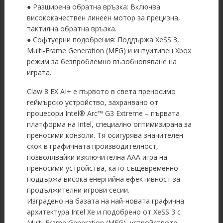
● Разширена обратна връзка: Включва
висококачествен линеен мотор за прецизна,
тактилна обратна връзка.
● Софтуерни подобрения: Поддържа XeSS 3,
Multi-Frame Generation (MFG) и интуитивен Xbox
режим за безпроблемно възобновяване на
играта.
Claw 8 EX AI+ е първото в света преносимо
геймърско устройство, захранвано от
процесори Intel® Arc™ G3 Extreme – първата
платформа на Intel, специално оптимизирана за
преносими конзоли. Тя осигурява значителен
скок в графичната производителност,
позволявайки изключителна AAA игра на
преносими устройства, като същевременно
поддържа висока енергийна ефективност за
продължителни игрови сесии.
Изградено на базата на най-новата графична
архитектура Intel Xe и подобрено от XeSS 3 с
Multi-Frame Generation (MFG), устройството