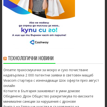
ТЕХНОЛОГИЧНИ НОВИНИ
Dreame прахосмукачки за мокро и сухо почистване
надхвърлиха 2 000 патентни заявки в световен мащаб
Vivacom стартира с изненадващи Шок оферти през август
онлайн
Котките в България заживяват в умни домове
Обединено Дрон Общество разкритикува по-високите
минимални санкции за нарушения с дронове
Екипът на Sirma ще участва в създаването на