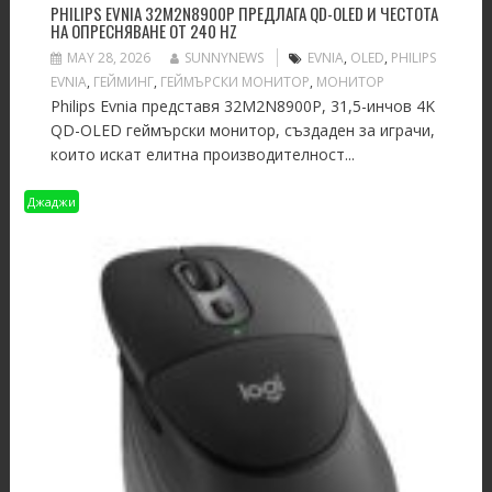
PHILIPS EVNIA 32M2N8900P ПРЕДЛАГА QD-OLED И ЧЕСТОТА
НА ОПРЕСНЯВАНЕ ОТ 240 HZ
MAY 28, 2026
SUNNYNEWS
EVNIA
,
OLED
,
PHILIPS
EVNIA
,
ГЕЙМИНГ
,
ГЕЙМЪРСКИ МОНИТОР
,
МОНИТОР
Philips Evnia представя 32M2N8900P, 31,5-инчов 4K
QD-OLED геймърски монитор, създаден за играчи,
които искат елитна производителност...
Джаджи