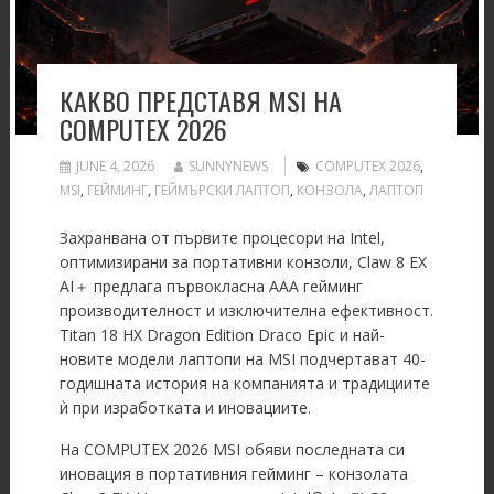
КАКВО ПРЕДСТАВЯ MSI НА
COMPUTEX 2026
JUNE 4, 2026
SUNNYNEWS
COMPUTEX 2026
,
MSI
,
ГЕЙМИНГ
,
ГЕЙМЪРСКИ ЛАПТОП
,
КОНЗОЛА
,
ЛАПТОП
Захранвана от първите процесори на Intel,
оптимизирани за портативни конзоли, Claw 8 EX
AI＋ предлага първокласна AAA гейминг
производителност и изключителна ефективност.
Titan 18 HX Dragon Edition Draco Epic и най-
новите модели лаптопи на MSI подчертават 40-
годишната история на компанията и традициите
ѝ при изработката и иновациите.
На COMPUTEX 2026 MSI обяви последната си
иновация в портативния гейминг – конзолата