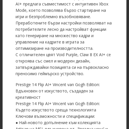
AI+ предлага съвместимост с интуитивен Xbox
Mode, което позволява бързо стартиране на
игри и безпроблемно възобновяване.
Преработените бързи настройки позволяват на
потребителите лесно да настройват функции
като генериране на множество кадри и
управление на кадрите в играта за
оптимизиране на производителността.
С отличителен цвят Void Purple, Claw 8 EX AI+ се
откроява със смел и модерен дизайн,
затвърждавайки позицията си на първокласно
преносимо геймърско устройство.
Prestige 14 Flip AI+ Vincent van Gogh Edition:
Вдъхновен от изкуството, създаден за
креативност
Prestige 14 Flip AI+ Vincent van Gogh Edition:
Където изкуството среща технологията
Ключови възможности и спецификации:
● Най-новото допълнение към колекцията
Artisan на MSI, вдъхновена от „Звездна нощ“ и