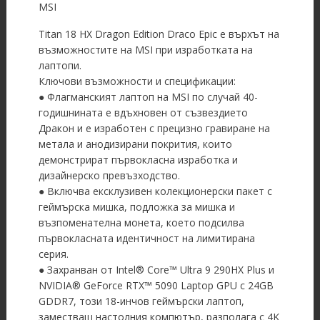
MSI
Titan 18 HX Dragon Edition Draco Epic е върхът на
възможностите на MSI при изработката на
лаптопи.
Ключови възможности и спецификации:
● Флагманският лаптоп на MSI по случай 40-
годишнината е вдъхновен от съзвездието
Дракон и е изработен с прецизно гравиране на
метала и анодизирани покрития, които
демонстрират първокласна изработка и
дизайнерско превъзходство.
● Включва ексклузивен колекционерски пакет с
геймърска мишка, подложка за мишка и
възпоменателна монета, което подсилва
първокласната идентичност на лимитирана
серия.
● Захранван от Intel® Core™ Ultra 9 290HX Plus и
NVIDIA® GeForce RTX™ 5090 Laptop GPU с 24GB
GDDR7, този 18-инчов геймърски лаптоп,
заместващ настолния компютър, разполага с 4K