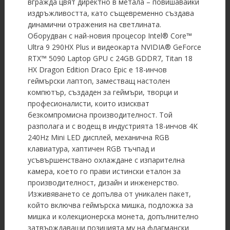
вгражда цвят директно в метала – повишавайки
издръжливостта, като същевременно създава
динамични отражения на светлината.
Оборудван с най-новия процесор Intel® Core™
Ultra 9 290HX Plus и видеокарта NVIDIA® GeForce
RTX™ 5090 Laptop GPU с 24GB GDDR7, Titan 18
HX Dragon Edition Draco Epic е 18-инчов
геймърски лаптоп, заместващ настолен
компютър, създаден за геймъри, творци и
професионалисти, които изискват
безкомпромисна производителност. Той
разполага и с водещ в индустрията 18-инчов 4K
240Hz Mini LED дисплей, механична RGB
клавиатура, хаптичен RGB тъчпад и
усъвършенствано охлаждане с изпарителна
камера, което го прави истински еталон за
производителност, дизайн и инженерство.
Изживяването се допълва от уникален пакет,
който включва геймърска мишка, подложка за
мишка и колекционерска монета, допълнително
затвърждаващи позицията му на флагмански