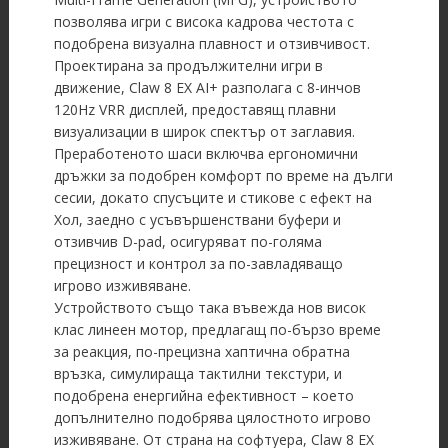
позволява игри с висока кадрова честота с
подобрена визуална плавност и отзивчивост.
Проектирана за продължителни игри в
движение, Claw 8 EX AI+ разполага с 8-инчов
120Hz VRR дисплей, предоставящ плавни
визуализации в широк спектър от заглавия.
Преработеното шаси включва ергономични
дръжки за подобрен комфорт по време на дълги
сесии, докато спусъците и стикове с ефект на
Хол, заедно с усъвършенствани буфери и
отзивчив D-pad, осигуряват по-голяма
прецизност и контрол за по-завладяващо
игрово изживяване.
Устройството също така въвежда нов висок
клас линеен мотор, предлагащ по-бързо време
за реакция, по-прецизна хаптична обратна
връзка, симулираща тактилни текстури, и
подобрена енергийна ефективност – което
допълнително подобрява цялостното игрово
изживяване. От страна на софтуера, Claw 8 EX