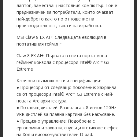
лаптоп, заместващ настолния компютър. Той е
предназначен за потребители, които очакват
най-доброто както по отношение на
производителност, така и на изработка.
MSI Claw 8 EX AI+: Следващата еволюция в
портативния гейминг
Claw 8 EX AI+: Първата в света портативна
гейминг конзола с процесори Intel® Arc™ G3
Extreme
Ключови възможности и спецификации:
● Процесори от следващо поколение: Захранва
се от процесори Intel® Arc™ G3 Extreme с най-
новата Arc архитектура.
● Потапящ дисплей: Разполага с 8-инчов 120Hz
VRR дисплей за плавна картина без накъсване.
● Прецизно управление: Подобрена с
ергономични захвати, спусъци и стикове с ефект
на Хол и високочувствителен D-pad.