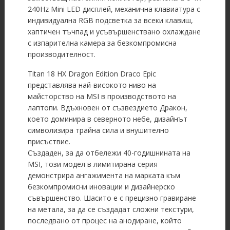
240Hz Mini LED дисплей, механична клавиатура с
индивидуална RGB подсветка за всеки клавиш,
хаптичен тъчпад и усъвършенствано охлаждане
с изпарителна камера за безкомпромисна
производителност.
Titan 18 HX Dragon Edition Draco Epic
представлява най-високото ниво на
майсторство на MSI в производството на
лаптопи. Вдъхновен от съзвездието Дракон,
което доминира в северното небе, дизайнът
символизира трайна сила и внушително
присъствие.
Създаден, за да отбележи 40-годишнината на
MSI, този модел в лимитирана серия
демонстрира ангажимента на марката към
безкомпромисни иновации и дизайнерско
съвършенство. Шасито е с прецизно гравиране
на метала, за да се създадат сложни текстури,
последвано от процес на анодиране, който