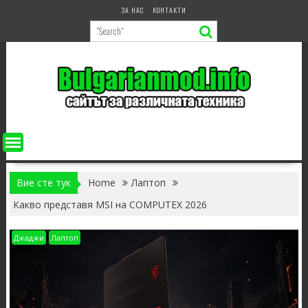
Skip
ЗА НАС
КОНТАКТИ
to
content
Вие сте тук
Home
Лаптоп
Какво представя MSI на COMPUTEX 2026
Джаджи
Лаптоп