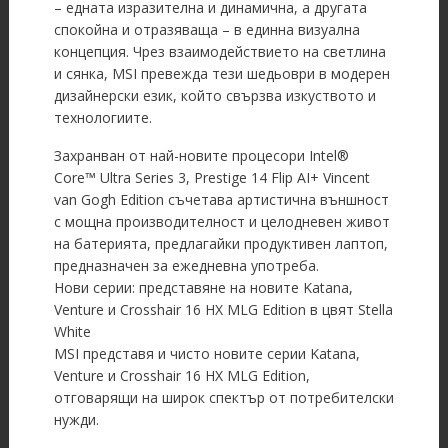
– едната изразителна и динамична, а другата
спокойна и отразяваща – в единна визуална
концепция. Чрез взаимодействието на светлина
и сянка, MSI превежда тези шедьоври в модерен
дизайнерски език, който свързва изкуството и
технологиите.
Захранван от най-новите процесори Intel®
Core™ Ultra Series 3, Prestige 14 Flip AI+ Vincent
van Gogh Edition съчетава артистична външност
с мощна производителност и целодневен живот
на батерията, предлагайки продуктивен лаптоп,
предназначен за ежедневна употреба.
Нови серии: представяне на новите Katana,
Venture и Crosshair 16 HX MLG Edition в цвят Stella
White
MSI представя и чисто новите серии Katana,
Venture и Crosshair 16 HX MLG Edition,
отговарящи на широк спектър от потребителски
нужди.