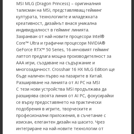
MSI MLG (Dragon Princess) – оригиналния
талисман на MSI, представляващ гейминг
културата, технологиите и младежката
креативност, дизайнът внася уникална
индивидуалност в гейминг линията.
Захранван от най-новите процесори Intel®
Core™ Ultra и графични процесори NVIDIA®
GeForce RTX™ 50 Series, 16-инчовият гейминг
лаптоп предлага мощна производителност за
AAA игри, създаване на съдържание и
многозадачност. Crosshair 16 HX MLG Edition ще
бъде наличен първо на пазарите в Китай.
Разширяване на линията от AI PC на MSI
С тези нови устройства MSI продължава да
разширява своята линия от AI PC, фокусирайки
се върху предоставянето на практически
подобрения в игрите, творческите и
професионални приложения, в съчетание с
изискан, елегантен дизайн на шасито. Чрез
интегриране на най-новите технологии от