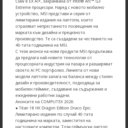
Claw 8 EX AI+, захранвана от Intel® Arc™ G3
Extreme процесори. Наред с новото мобилно
устройство, MSI представи и серия от
лимитирани издания на лаптопи, които
отразяват непрестанното посвещение на
марката към дизайна и прецизното
производство. Те са създадени за честването на
40-тата годишнина на MSI.
С тези анонси на нови продукти MSI продължава
да предлага най-новите технологии от
процесорната индустрия на пазара и разширяват
своето AI PC портфолио. Линията от нови
модели лаптопи залага на баланса между стилен
дизайн и производителност, подходяща за
мобилен гейминг, създаване на съдържание и
ежедневни работни задачи.
Анонсите на COMPUTEX 2026:
● Titan 18 HX Dragon Edition Draco Epic:
Лимитирано издание по случай 40-тата
годишнина на марката, заместител на
настолните компютри. Този геймърски лаптоп