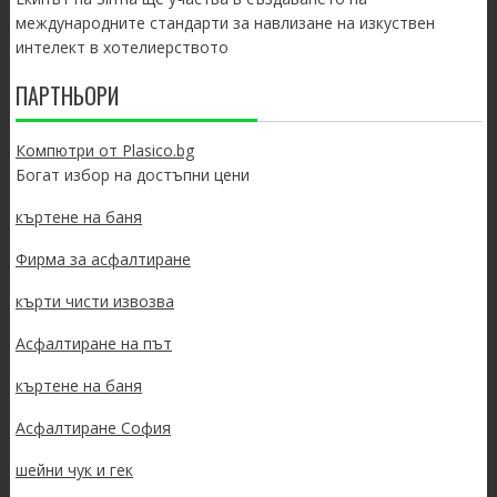
международните стандарти за навлизане на изкуствен
интелект в хотелиерството
ПАРТНЬОРИ
Компютри от Plasico.bg
Богат избор на достъпни цени
къртене на баня
Фирма за асфалтиране
кърти чисти извозва
Асфалтиране на път
къртене на баня
Асфалтиране София
шейни чук и гек