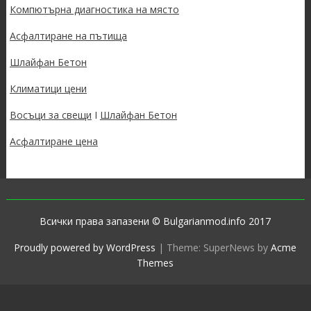
Компютърна диагностика на място
Асфалтиране на пътища
Шлайфан Бетон
Климатици цени
Восъци за свещи
I
Шлайфан Бетон
Асфалтиране цена
Всички права запазени © Bulgarianmod.info 2017
Proudly powered by WordPress
|
Theme: SuperNews by
Acme
Themes