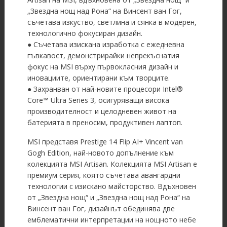
„Звездна нощ над Рона“ на Винсент ван Гог,
съчетава изкуство, светлина и сянка в модерен,
технологично фокусиран дизайн.
● Съчетава изискана изработка с ежедневна
гъвкавост, демонстрирайки непрекъснатия
фокус на MSI върху първокласния дизайн и
иновациите, ориентирани към творците.
● Захранван от най-новите процесори Intel®
Core™ Ultra Series 3, осигуряващи висока
производителност и целодневен живот на
батерията в преносим, продуктивен лаптоп.
MSI представя Prestige 14 Flip AI+ Vincent van
Gogh Edition, най-новото допълнение към
колекцията MSI Artisan. Колекцията MSI Artisan е
премиум серия, която съчетава авангардни
технологии с изискано майсторство. Вдъхновен
от „Звездна нощ“ и „Звездна нощ над Рона“ на
Винсент ван Гог, дизайнът обединява две
емблематични интерпретации на нощното небе