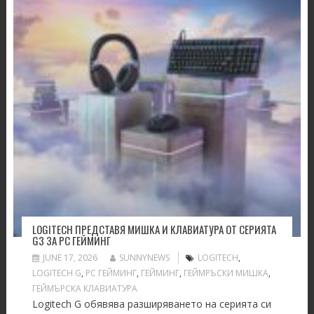
LOGITECH ПРЕДСТАВЯ МИШКА И КЛАВИАТУРА ОТ СЕРИЯТА
G3 ЗА PC ГЕЙМИНГ
JUNE 17, 2026
SUNNYNEWS
LOGITECH
,
LOGITECH G
,
PC ГЕЙМИНГ
,
ГЕЙМИНГ
,
ГЕЙМРЪСКИ МИШКА
,
ГЕЙМЪРСКА КЛАВИАТУРА
Logitech G oбявява разширяването на серията си