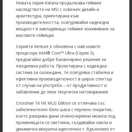
Новата серия Katana продължава гейминг
наследството на MSI с освежен дизайн и
архитектура, ориентирана към
производителността, осигурявайки надеждна
мощност и завладяващо гейминг изживяване за
масовите геймъри.
Серията Venture е обновена с най-новите
процесори Intel® Core™ Ultra (Серия 3),
предлагайки добре балансирано решение за
ежедневна работа. Проектирана с надеждна
система за охлаждане, тя осигурява стабилна и
ефективна производителност в широк спектър
от случаи на употреба – от продуктивност и
забавление до леки творчески натоварвания.
Crosshair 16 HX MLG Edition се отличава със
забележително бяло шаси с перлено покритие,
което разкрива фини огненочервени нюанси под
променящата се светлина, създавайки смела и
динамична визуална идентичност. Вдъхновен от