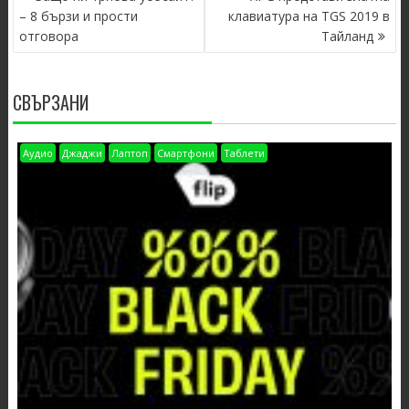
NAVIGATION
– 8 бързи и прости
клавиатура на TGS 2019 в
отговора
Тайланд
СВЪРЗАНИ
Аудио
Джаджи
Лаптоп
Смартфони
Таблети