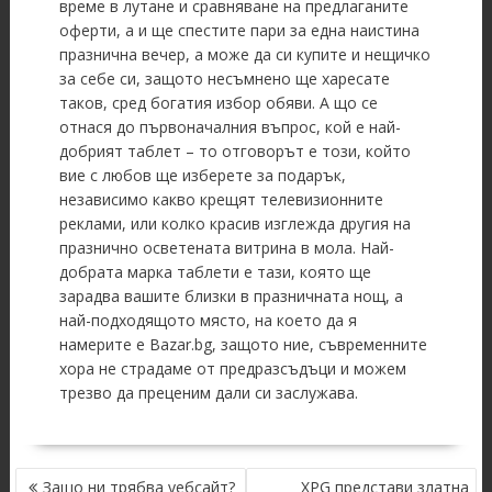
време в лутане и сравняване на предлаганите
оферти, а и ще спестите пари за една наистина
празнична вечер, а може да си купите и нещичко
за себе си, защото несъмнено ще харесате
таков, сред богатия избор обяви. А що се
отнася до първоначалния въпрос, кой е най-
добрият таблет – то отговорът е този, който
вие с любов ще изберете за подарък,
независимо какво крещят телевизионните
реклами, или колко красив изглежда другия на
празнично осветената витрина в мола. Най-
добрата марка таблети е тази, която ще
зарадва вашите близки в празничната нощ, а
най-подходящото място, на което да я
намерите е Bazar.bg, защото ние, съвременните
хора не страдаме от предразсъдъци и можем
трезво да преценим дали си заслужава.
POST
Защо ни трябва уебсайт?
XPG представи златна