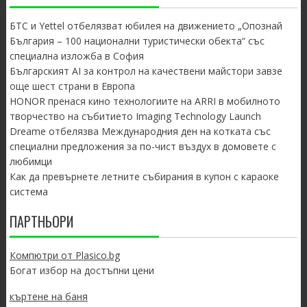
БТС и Yettel отбелязват юбилея на движението „Опознай
България – 100 национални туристически обекта“ със
специална изложба в София
Българският AI за контрол на качествени майстори завзе
още шест страни в Европа
HONOR пренася кино технологиите на ARRI в мобилното
творчество на събитието Imaging Technology Launch
Dreame отбелязва Международния ден на котката със
специални предложения за по-чист въздух в домовете с
любимци
Как да превърнете летните събирания в купон с караоке
система
ПАРТНЬОРИ
Компютри от Plasico.bg
Богат избор на достъпни цени
къртене на баня