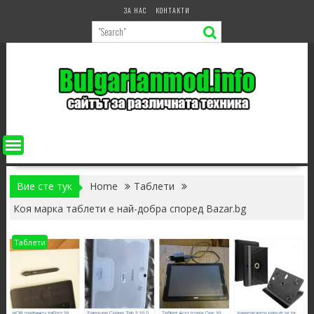
Skip
ЗА НАС
КОНТАКТИ
to
content
Вие сте тук
Home
Таблети
Коя марка таблети е най-добра според Bazar.bg
Таблети