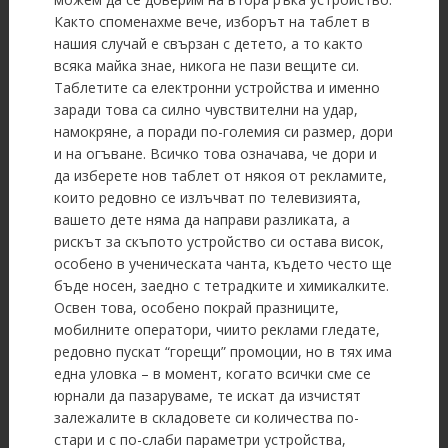
Както споменахме вече, изборът на таблет в
нашия случай е свързан с детето, а то както
всяка майка знае, никога не пази вещите си.
Таблетите са електронни устройства и именно
заради това са силно чувствителни на удар,
намокряне, а поради по-големия си размер, дори
и на огъване. Всичко това означава, че дори и
да изберете нов таблет от някоя от рекламите,
които редовно се излъчват по телевизията,
вашето дете няма да направи разликата, а
рискът за скъпото устройство си остава висок,
особено в ученическата чанта, където често ще
бъде носен, заедно с тетрадките и химикалките.
Освен това, особено покрай празниците,
мобилните оператори, чиито реклами гледате,
редовно пускат “горещи” промоции, но в тях има
една уловка – в момент, когато всички сме се
юрнали да пазаруваме, те искат да изчистят
залежалите в складовете си количества по-
стари и с по-слаби параметри устройства,