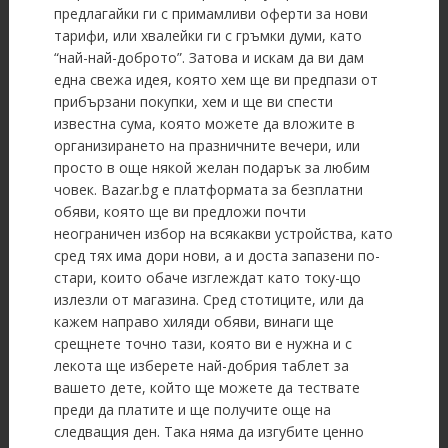
предлагайки ги с примамливи оферти за нови
тарифи, или хвалейки ги с гръмки думи, като
“най-най-доброто”. Затова и искам да ви дам
една свежа идея, която хем ще ви предпази от
прибързани покупки, хем и ще ви спести
известна сума, която можете да вложите в
организирането на празничните вечери, или
просто в още някой желан подарък за любим
човек. Bazar.bg е платформата за безплатни
обяви, която ще ви предложи почти
неограничен избор на всякакви устройства, като
сред тях има дори нови, а и доста запазени по-
стари, които обаче изглеждат като току-що
излезли от магазина. Сред стотиците, или да
кажем направо хиляди обяви, винаги ще
срещнете точно тази, която ви е нужна и с
лекота ще изберете най-добрия таблет за
вашето дете, който ще можете да тествате
преди да платите и ще получите още на
следващия ден. Така няма да изгубите ценно