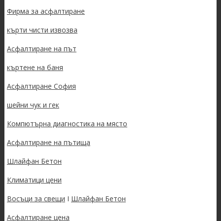
Фирма за асфалтиране
кърти чисти извозва
Асфалтиране на път
къртене на баня
Асфалтиране София
шейни чук и гек
Компютърна диагностика на място
Асфалтиране на пътища
Шлайфан Бетон
Климатици цени
Восъци за свещи
I
Шлайфан Бетон
Асфалтиране цена