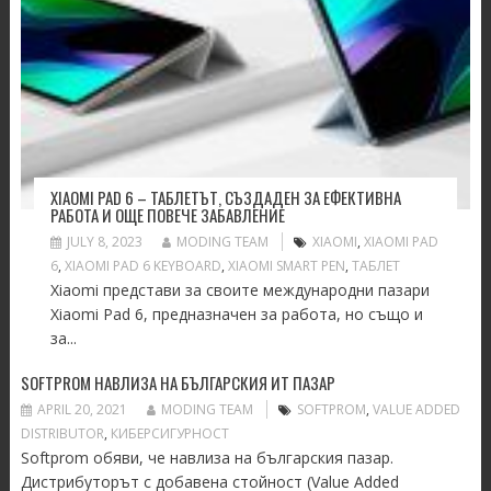
XIAOMI PAD 6 – ТАБЛЕТЪТ, СЪЗДАДЕН ЗА ЕФЕКТИВНА
РАБОТА И ОЩЕ ПОВЕЧЕ ЗАБАВЛЕНИЕ
JULY 8, 2023
MODING TEAM
XIAOMI
,
XIAOMI PAD
6
,
XIAOMI PAD 6 KEYBOARD
,
XIAOMI SMART PEN
,
ТАБЛЕТ
Xiaomi представи за своите международни пазари
Xiaomi Pad 6, предназначен за работа, но също и
за...
SOFTPROM НАВЛИЗА НА БЪЛГАРСКИЯ ИТ ПАЗАР
APRIL 20, 2021
MODING TEAM
SOFTPROM
,
VALUE ADDED
DISTRIBUTOR
,
КИБЕРСИГУРНОСТ
Softprom обяви, че навлиза на българския пазар.
Дистрибуторът с добавена стойност (Value Added