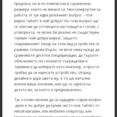
предлага, но в по-компактни и гораничени
размери, които не винаги са така комфортни за
работа. И тук идва резонният въпрос – коя
марка таблет е най-добра? На този въпрос ще
се опитам да отговоря в настоящата статия, с
уговорката, че може би реално не съществува
термин “най-добра марка”, защото
съвременният пазар на този вид устройства се
развива толкова бързо, че вече няма нужда да
сравнявате десетки спецификации, да търсите
обяснението на сложните съкращения и
термини и да избирате като инженер, а просто
трябва да си харесате устройство, според
дизайна и дори цвета му, а то ще изпълни
всички ваши желания, или ще се хареса на
детето ви, за което е предназначено.
Тук отново можем да си зададем стария въпрос
-дали е по-добре да купим чисто нов таблет от
някой магазин, или мобилен оператор, или
можем да се доверим на втора ръка устройство.