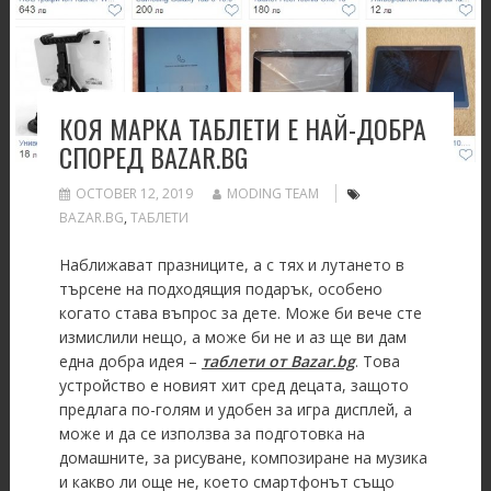
КОЯ МАРКА ТАБЛЕТИ Е НАЙ-ДОБРА
СПОРЕД BAZAR.BG
OCTOBER 12, 2019
MODING TEAM
BAZAR.BG
,
ТАБЛЕТИ
Наближават празниците, а с тях и лутането в
търсене на подходящия подарък, особено
когато става въпрос за дете. Може би вече сте
измислили нещо, а може би не и аз ще ви дам
една добра идея –
таблети от Bazar.bg
. Това
устройство е новият хит сред децата, защото
предлага по-голям и удобен за игра дисплей, а
може и да се използва за подготовка на
домашните, за рисуване, композиране на музика
и какво ли още не, което смартфонът също