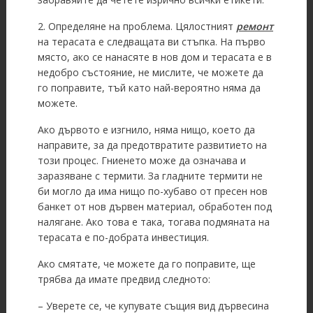
2. Определяне на проблема. Цялостният
ремонт
на терасата е следващата ви стъпка. На първо
място, ако се нанасяте в нов дом и терасата е в
недобро състояние, не мислите, че можете да
го поправите, тъй като най-вероятно няма да
можете.
Ако дървото е изгнило, няма нищо, което да
направите, за да предотвратите развитието на
този процес. Гниенето може да означава и
заразяване с термити. За гладните термити не
би могло да има нищо по-хубаво от пресен нов
банкет от нов дървен материал, обработен под
налягане. Ако това е така, тогава подмяната на
терасата е по-добрата инвестиция.
Ако смятате, че можете да го поправите, ще
трябва да имате предвид следното:
– Уверете се, че купувате същия вид дървесина