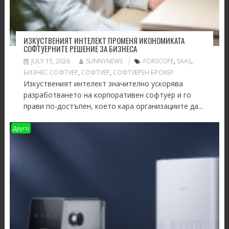
ИЗКУСТВЕНИЯТ ИНТЕЛЕКТ ПРОМЕНЯ ИКОНОМИКАТА
СОФТУЕРНИТЕ РЕШЕНИЕ ЗА БИЗНЕСА
JULY 15, 2026
SUNNYNEWS
FORSCOPE
,
SAAS
,
БИЗНЕС СОФТУЕР
,
СОФТУЕР
,
СОФТУЕРЕН БРОКЕР
Изкуственият интелект значително ускорява
разработването на корпоративен софтуер и го
прави по-достъпен, което кара организациите да...
Друго