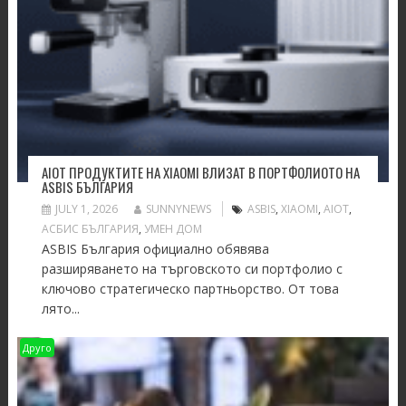
AIOT ПРОДУКТИТЕ НА XIAOMI ВЛИЗАТ В ПОРТФОЛИОТО НА
ASBIS БЪЛГАРИЯ
JULY 1, 2026
SUNNYNEWS
ASBIS
,
XIAOMI
,
АIOT
,
АСБИС БЪЛГАРИЯ
,
УМЕН ДОМ
ASBIS България официално обявява
разширяването на търговското си портфолио с
ключово стратегическо партньорство. От това
лято...
Друго