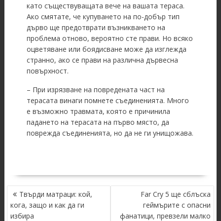
като съществуващата вече на вашата тераса.
Ако смятате, че купуването на по-добър тип
дърво ще предотврати възникването на
проблема отново, вероятно сте прави. Но всяко
оцветяване или боядисване може да изглежда
странно, ако се прави на различна дървесна
повърхност.
– При изрязване на повредената част на
терасата винаги помнете съединенията. Много
е възможно травмата, която е причинила
падането на терасата на първо място, да
поврежда съединенията, но да не ги унищожава.
POST
Твърди матраци: кой,
Far Cry 5 ще сблъска
NAVIGATION
кога, защо и как да ги
геймърите с опасни
избира
фанатици, превзели малко