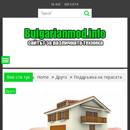
Skip
ЗА НАС
КОНТАКТИ
to
content
Вие сте тук
Home
Друго
Поддръжка на терасата
Друго