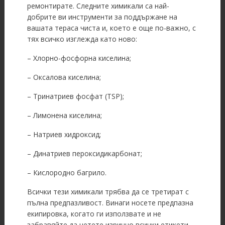
ремонтирате. Следните химикали са най-
добрите ви инструменти за поддържане на
вашата тераса чиста и, което е още по-важно, с
тях всичко изглежда като ново:
– Хлорно-фосфорна киселина;
– Оксалова киселина;
– Тринатриев фосфат (TSP);
– Лимонена киселина;
– Натриев хидроксид;
– Динатриев пероксидикарбонат;
– Кислородно багрило.
Всички тези химикали трябва да се третират с
пълна предпазливост. Винаги носете предпазна
екипировка, когато ги използвате и не
забравяйте да четете изрично всички етикети.