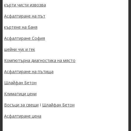
кърти чисти извозва
Асфалтиране на път
къртене на баня
Асфалтиране София
шейни чук и гек
Компютърна диагностика на място
Асфалтиране на пътища
Шлайфан Бетон
Климатици цени
Восъци за свещи
I
Шлайфан Бетон
Асфалтиране цена