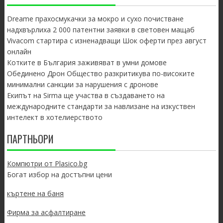
Dreame прахосмукачки за мокро и сухо почистване
надхвърлиха 2 000 патентни заявки в световен мащаб
Vivacom стартира с изненадващи Шок оферти през август
онлайн
Котките в България заживяват в умни домове
Обединено Дрон Общество разкритикува по-високите
минимални санкции за нарушения с дронове
Екипът на Sirma ще участва в създаването на
международните стандарти за навлизане на изкуствен
интелект в хотелиерството
ПАРТНЬОРИ
Компютри от Plasico.bg
Богат избор на достъпни цени
къртене на баня
Фирма за асфалтиране