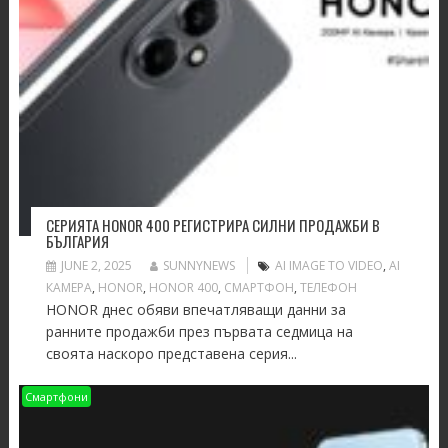
СЕРИЯТА HONOR 400 РЕГИСТРИРА СИЛНИ ПРОДАЖБИ В
БЪЛГАРИЯ
JUNE 2, 2025
SUNNYNEWS
AI IMAGE TO VIDEO
,
AI
КАМЕРА
,
HONOR
,
HONOR 400
,
СМАРТФОН
,
ТЕЛЕФОН
HONOR днес обяви впечатляващи данни за
ранните продажби през първата седмица на
своята наскоро представена серия...
Смартфони