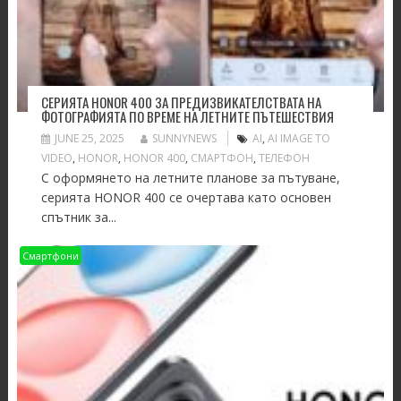
СЕРИЯТА HONOR 400 ЗА ПРЕДИЗВИКАТЕЛСТВАТА НА
ФОТОГРАФИЯТА ПО ВРЕМЕ НА ЛЕТНИТЕ ПЪТЕШЕСТВИЯ
JUNE 25, 2025
SUNNYNEWS
AI
,
AI IMAGE TO
VIDEO
,
HONOR
,
HONOR 400
,
СМАРТФОН
,
ТЕЛЕФОН
С оформянето на летните планове за пътуване,
серията HONOR 400 се очертава като основен
спътник за...
Смартфони