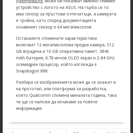
Pixelmedia.bg
, може би показват именно гейминг
устройство с логото на ASUS. На гърба си то
има сензор за пръстови отпечатъци, а камерата
е тройна, като според документацията
оснавният сензор е 64 мегапикселов.
Останалите споменати характеристики
включват 12 мегапикселова предна камера, 512
GB вградена и 16 GB оперативна памет, 3840
mAh батерия, 6.78 инчов OLED екран и 2-84 GHz
осемядрен процесор, който изглежда е
Snapdragon 888.
Разбира се изображенията може да се окажат и
на прототип, или платформа за разработка,
която Qualcomm спомена миналата година, така
че ще се наложи да изчакаме за повече
информация.
POST