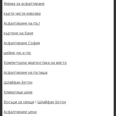
Фирма за асфалтиране
кърти чисти извозва
Асфалтиране на път
къртене на баня
Асфалтиране София
шейни чук и гек
Компютърна диагностика на място
Асфалтиране на пътища
Шлайфан Бетон
Климатици цени
Восъци за свещи
I
Шлайфан Бетон
Асфалтиране цена