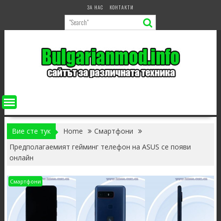
Skip
ЗА НАС
КОНТАКТИ
to
content
Вие сте тук
Home
Смартфони
Предполагаемият гейминг телефон на ASUS се появи
онлайн
Смартфони