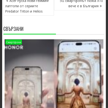
Acer пуска нови гейминг
5G смартфонът Nokia X10
NAVIGATION
лаптопи от сериите
вече е в България
Predator Triton и Helios
СВЪРЗАНИ
Смартфони