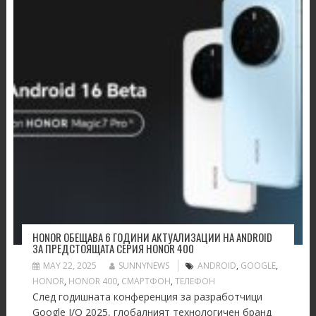
HONOR ОБЕЩАВА 6 ГОДИНИ АКТУАЛИЗАЦИИ НА ANDROID
ЗА ПРЕДСТОЯЩАТА СЕРИЯ HONOR 400
MAY 22, 2025
SUNNYNEWS
ANDROID
,
GOOGLE
,
HONOR
,
HONOR 400
,
СМАРТФОН
,
ТЕЛЕФОН
След годишната конференция за разработчици
Google I/O 2025, глобалният технологичен бранд