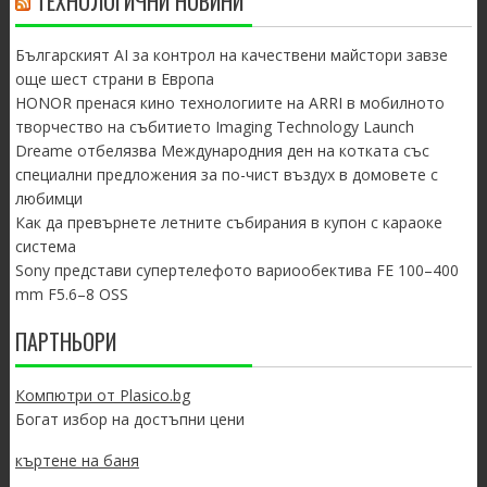
ТЕХНОЛОГИЧНИ НОВИНИ
Българският AI за контрол на качествени майстори завзе
още шест страни в Европа
HONOR пренася кино технологиите на ARRI в мобилното
творчество на събитието Imaging Technology Launch
Dreame отбелязва Международния ден на котката със
специални предложения за по-чист въздух в домовете с
любимци
Как да превърнете летните събирания в купон с караоке
система
Sony представи супертелефото вариообектива FE 100–400
mm F5.6–8 OSS
ПАРТНЬОРИ
Компютри от Plasico.bg
Богат избор на достъпни цени
къртене на баня