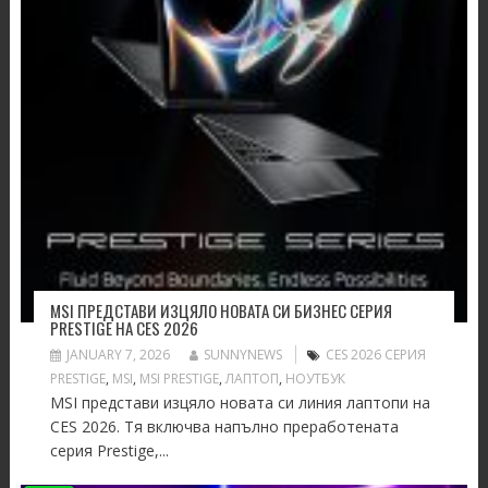
MSI ПРЕДСТАВИ ИЗЦЯЛО НОВАТА СИ БИЗНЕС СЕРИЯ
PRESTIGE НА CES 2026
JANUARY 7, 2026
SUNNYNEWS
CES 2026 СЕРИЯ
PRESTIGE
,
MSI
,
MSI PRESTIGE
,
ЛАПТОП
,
НОУТБУК
MSI представи изцяло новата си линия лаптопи на
CES 2026. Тя включва напълно преработената
серия Prestige,...