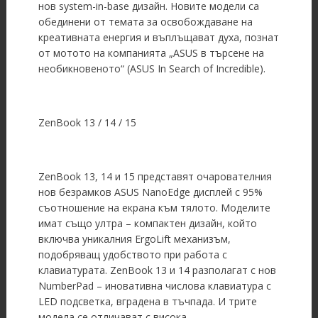
нов system-in-base дизайн. Новите модели са
обединени от темата за освобождаване на
креативната енергия и въплъщават духа, познат
от мотото на компанията „ASUS в търсене на
необикновеното“ (ASUS In Search of Incredible).
ZenBook 13 / 14 / 15
ZenBook 13, 14 и 15 представят очарователния
нов безрамков ASUS NanoEdge дисплей с 95%
съотношение на екрана към тялото. Моделите
имат също ултра – компактен дизайн, който
включва уникалния ErgoLift механизъм,
подобряващ удобството при работа с
клавиатурата. ZenBook 13 и 14 разполагат с нов
NumberPad – иновативна числова клавиатура с
LED подсветка, вградена в тъчпада. И трите
модела се отличават с висока