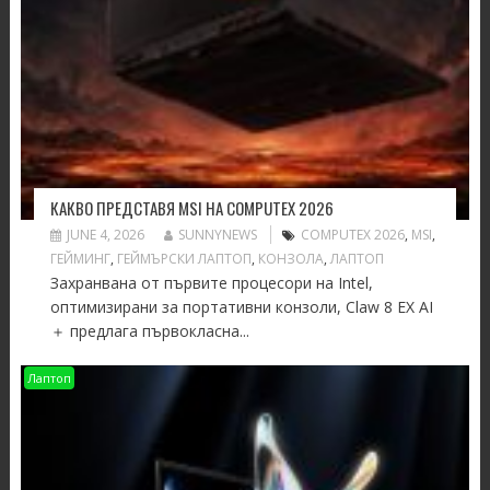
КАКВО ПРЕДСТАВЯ MSI НА COMPUTEX 2026
JUNE 4, 2026
SUNNYNEWS
COMPUTEX 2026
,
MSI
,
ГЕЙМИНГ
,
ГЕЙМЪРСКИ ЛАПТОП
,
КОНЗОЛА
,
ЛАПТОП
Захранвана от първите процесори на Intel,
оптимизирани за портативни конзоли, Claw 8 EX AI
＋ предлага първокласна...
Лаптоп