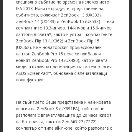
специално събитие по време на изложението
IFA 2018. Новите продукти, представени на
събитието, включват ZenBook 13 (UX333),
ZenBook 14 (UX433) и ZenBook 15 (UX533) — най-
компактните 13.3-инчов, 14-инчов и 15.6-инчов
лаптопи в света*, както и ултра – компактните
ZenBook Flip 13 (UX362) и ZenBook Flip 15
(UX562). Към новаторския професионален
лаптоп ZenBook Pro 15 вече се прибавя и
новият ZenBook Pro 14 (UX480), като и двата
модела включват революционната технология
ASUS ScreenPad™, обновена с впечатляващи
нови функции.
На събитието беше представена и най-новата
версия на ZenBook S (UX391FA), който вече
разполага с впечатляващите до 20 часа живот
на батерията, както и Zen AiO 27 (Z272) –
компютър от типа all-in-one, който разполага с