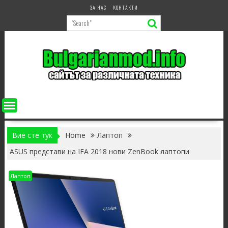
Skip
ЗА НАС
КОНТАКТИ
to
content
Вие сте тук
Home
Лаптоп
ASUS представи на IFA 2018 нови ZenBook лаптопи
Лаптоп