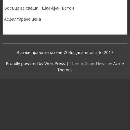
Восъци за свещи
I
Шлайфан Бетон
Асфалтиране цена
Всички права запазени © Bulgarianmod.info 2017
Proudly powered by WordPress
|
Theme: SuperNews by
Acme
Themes