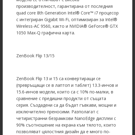
производителност, гарантирана от последния
quad core 8th Generation Intel® Core™ i7 процесор
с интегриран Gigabit Wi-Fi, оптимизиран за Intel®
Wireless-AC 9560, както и NVIDIA® GeForce® GTX
1050 Max-Q графична карта.
ZenBook Flip 13/15
ZenBook Flip 13 и 15 са конвертиращи се
(превръщащи се в лаптоп и таблет) 13.3-инчов и
15.6-инчов модели, които са с 10% по-малки, в
сравнение с предишни продукти от същата
серия. Създадени са да бъдат гъвкави, мощни и
изключително преносими. Разполагат с
четиристранни безрамкови NanoEdge дисплеи с
90% съотношение на екрана към тялото, които
позволяват цялостния дизайн да е много по-