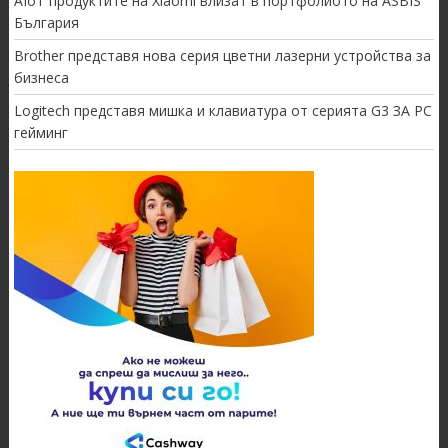
AIoT продуктите на Xiaomi влизат в портфолиото на ASBIS
България
Brother представя нова серия цветни лазерни устройства за
бизнеса
Logitech представя мишка и клавиатура от серията G3 ЗА PC
гейминг