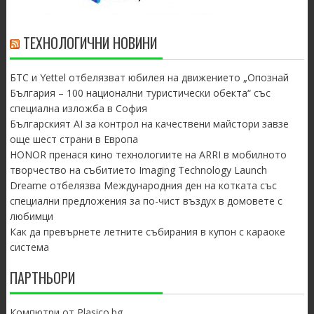
ТЕХНОЛОГИЧНИ НОВИНИ
БТС и Yettel отбелязват юбилея на движението „Опознай
България – 100 национални туристически обекта“ със
специална изложба в София
Българският AI за контрол на качествени майстори завзе
още шест страни в Европа
HONOR пренася кино технологиите на ARRI в мобилното
творчество на събитието Imaging Technology Launch
Dreame отбелязва Международния ден на котката със
специални предложения за по-чист въздух в домовете с
любимци
Как да превърнете летните събирания в купон с караоке
система
ПАРТНЬОРИ
Компютри от Plasico.bg