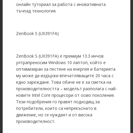
онлайн туториал за работа с иновативната
тъчпад технология.
ZenBook S (UX391FA)
ZenBook S (UX391FA) е премиум 13.3 инчов
ултрапреносим Windows 10 лаптоп, който е
оптимизиран за пестене на енергия и батерията
му може да издържи впечатляващите 20 часа с
едно зареждане. Това обаче не е за сметка на
производителността – моделът разполага с най-
новите Intel Core процесори от осмо поколение.
Тези подобрения го правят подходящ за
потребители, които са непрекъснато в
движение, но се нуждаят и от висока
производителност.