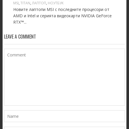
MSI
,
TITAN
,
ЛАПТОП
,
НОУТБУК
Новите лаптопи MSI с последните процесори от
AMD и Intel и серията видеокарти NVIDIA GeForce
RTX™...
LEAVE A COMMENT