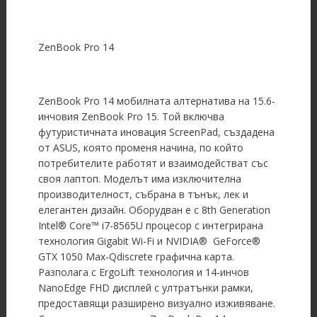
ZenBook Pro 14
ZenBook Pro 14 мобилната алтернатива на 15.6-
инчовия ZenBook Pro 15. Той включва
футуристичната иновация ScreenPad, създадена
от ASUS, която променя начина, по който
потребителите работят и взаимодействат със
своя лаптоп. Моделът има изключителна
производителност, събрана в тънък, лек и
елегантен дизайн. Оборудван е с 8th Generation
Intel® Core™ i7-8565U процесор с интегрирана
технология Gigabit Wi-Fi и NVIDIA® GeForce®
GTX 1050 Max-Qdiscrete графична карта.
Разполага с ErgoLift технология и 14-инчов
NanoEdge FHD дисплей с ултратънки рамки,
предоставящи разширено визуално изживяване.