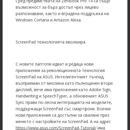
Сред предимствата на ZenBook Pro 14 са също
възможност за бърз достъп чрез лицево
разпознаване, както и вградена поддръжка на
Windows Cortana и Amazon Alexa.
ScreenPad технологията еволюира
С новите лаптопи идват и редица нови
приложения за революционната технология
ScreenPad на ASUS. Интелигентният тъчпад,
възприеман от мнозина като пълноценен втори
дисплей, вече има приложения като Adobe Sign,
Handwriting и SpeechTyper, а обновеният ASUS
Sync прави по-лесна интеграцията на моделите,
поддържащи ScreenPad със смартфони. Всички
нови приложения са достъпни за сваляне през
менюто с настройките на ScreenPad. А на адрес
https://www.asus.com/ScreenPad-Tutorial/
има