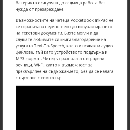
батерията осигурява до седмица работа без
нужда от презареждане.
Възможностите на четеца PocketBook InkPad не
се ограничават единствено до визуализирането
на текстови документи. Бихте могли и да
слушате любимите си книги благодарение на
услугата Text-To-Speech, както и всякакви аудио
файлове, тъй като устройството поддържа и
MP3 формат. Четецът разполага с вградени
речници, Wi-Fi, както и възможност за
прехвърляне на съдържанието, без да се налага
свързване с компютър.