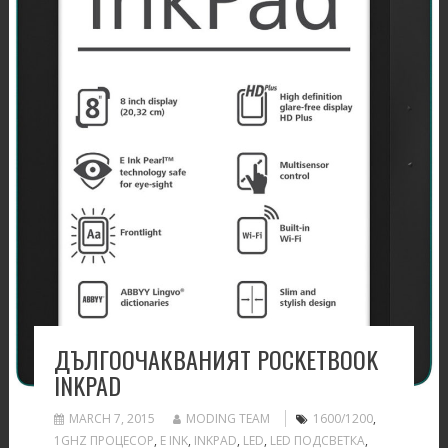
ДЪЛГООЧАКВАНИЯТ POCKETBOOK
INKPAD
MARCH 7, 2015
MODING TEAM
1600/1200
,
1GHZ ПРОЦЕСОР
,
E INK
,
INKPAD
,
LED
,
LED ПОДСВЕТКА
,