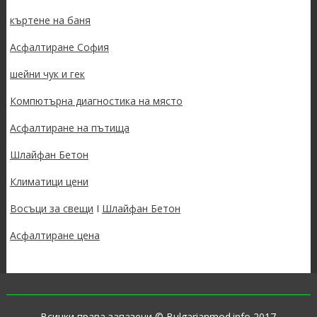
къртене на баня
Асфалтиране София
шейни чук и гек
Компютърна диагностика на място
Асфалтиране на пътища
Шлайфан Бетон
Климатици цени
Восъци за свещи
I
Шлайфан Бетон
Асфалтиране цена
Всички права запазени © Bulgarianmod.info 2017