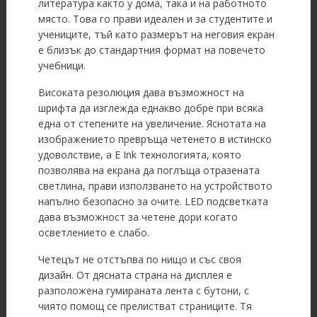
литература както у дома, така и на работното
място. Това го прави идеален и за студентите и
учениците, тъй като размерът на неговия екран
е близък до стандартния формат на повечето
учебници.
Високата резолюция дава възможност на
шрифта да изглежда еднакво добре при всяка
една от степените на увеличение. Яснотата на
изображението превръща четенето в истинско
удоволствие, а E Ink технологията, която
позволява на екрана да поглъща отразената
светлина, прави използването на устройството
напълно безопасно за очите. LED подсветката
дава възможност за четене дори когато
осветлението е слабо.
Четецът не отстъпва по нищо и със своя
дизайн. От дясната страна на дисплея е
разположена гумираната лента с бутони, с
чиято помощ се прелистват страниците. Тя