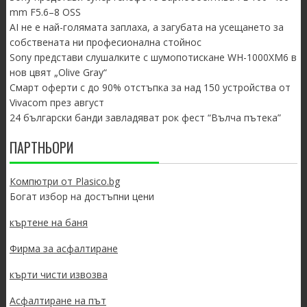
mm F5.6–8 OSS
AI не е най-голямата заплаха, а загубата на усещането за
собствената ни професионална стойнос
Sony представи слушалките с шумопотискане WH-1000XM6 в
нов цвят „Olive Gray“
Смарт оферти с до 90% отстъпка за над 150 устройства от
Vivacom през август
24 български банди завладяват рок фест “Вълча пътека”
ПАРТНЬОРИ
Компютри от Plasico.bg
Богат избор на достъпни цени
къртене на баня
Фирма за асфалтиране
кърти чисти извозва
Асфалтиране на път