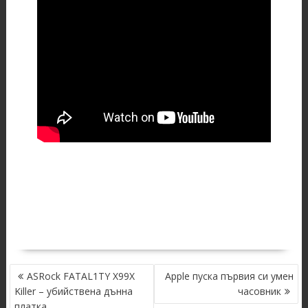
POST
ASRock FATAL1TY X99X
Apple пуска първия си умен
NAVIGATION
Killer – убийствена дънна
часовник
платка