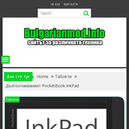
Skip
ЗА НАС
КОНТАКТИ
to
content
Вие сте тук
Home
Таблети
Дългоочакваният PocketBook InkPad
Таблети