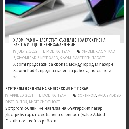
XIAOMI PAD 6 – ТАБЛЕТЪТ, СЪЗДАДЕН ЗА ЕФЕКТИВНА
РАБОТА И ОЩЕ ПОВЕЧЕ ЗАБАВЛЕНИЕ
JULY 8, 2023
MODING TEAM
XIAOMI
,
XIAOMI PAD
6
,
XIAOMI PAD 6 KEYBOARD
,
XIAOMI SMART PEN
,
ТАБЛЕТ
Xiaomi представи за своите международни пазари
Xiaomi Pad 6, предназначен за работа, но също и
за...
SOFTPROM НАВЛИЗА НА БЪЛГАРСКИЯ ИТ ПАЗАР
APRIL 20, 2021
MODING TEAM
SOFTPROM
,
VALUE ADDED
DISTRIBUTOR
,
КИБЕРСИГУРНОСТ
Softprom обяви, че навлиза на българския пазар.
Дистрибуторът с добавена стойност (Value Added
Distributor), който работи...