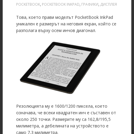
POCKETBOOK
,
POCKETBOOK INKPAD
,
ГРАФИКИ
,
ДИСПЛЕЯ
Това, което прави моделът PocketBook InkPad
уникален е размерът на неговия екран, който се
разполага върху осем инчов диагонал.
Резолюцията му е 1600/1200 пиксела, което
означава, че всеки квадратен инч е съставен от
около 250 точки. Размерите му са 162,8/195,5
милиметра, а дебелината на устройството е
само 7,3 милиметра.