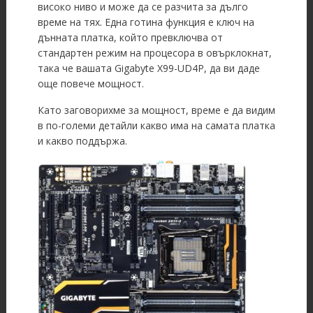
високо ниво и може да се разчита за дълго
време на тях. Една готина функция е ключ на
дънната платка, който превключва от
стандартен режим на процесора в овърклокнат,
така че вашата Gigabyte X99-UD4P, да ви даде
още повече мощност.
Като заговорихме за мощност, време е да видим
в по-големи детайли какво има на самата платка
и какво поддържа.