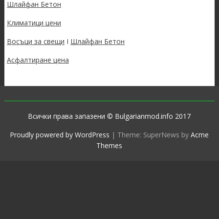
Шлайфан Бетон
Климатици цени
Восъци за свещи
I
Шлайфан Бетон
Асфалтиране цена
Всички права запазени © Bulgarianmod.info 2017
Proudly powered by WordPress
|
Theme: SuperNews by
Acme
Themes