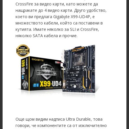
CrossFire за видео карти, като можете да
нащракате до 4 видео карти. Друго удобство,
което ви предлага Gigabyte X99-UD4P, е
множеството кабели, който са поставени в
кутията. Имате няколко за SLI и CrossFire,
няколко SATA кабела и прочие.
Още щом видим надписа Ultra Durable, това
говори, че компонентите са от изключително