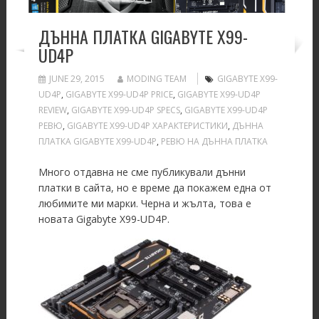
ДЪННА ПЛАТКА GIGABYTE X99-
UD4P
JUNE 29, 2015
MODING TEAM
GIGABYTE X99-
UD4P
,
GIGABYTE X99-UD4P PRICE
,
GIGABYTE X99-UD4P
REVIEW
,
GIGABYTE X99-UD4P SPECS
,
GIGABYTE X99-UD4P
РЕВЮ
,
GIGABYTE X99-UD4P ХАРАКТЕРИСТИКИ
,
ДЪННА
ПЛАТКА GIGABYTE X99-UD4P
,
РЕВЮ НА ДЪННА ПЛАТКА
Много отдавна не сме публикували дънни
платки в сайта, но е време да покажем една от
любимите ми марки. Черна и жълта, това е
новата Gigabyte X99-UD4P.