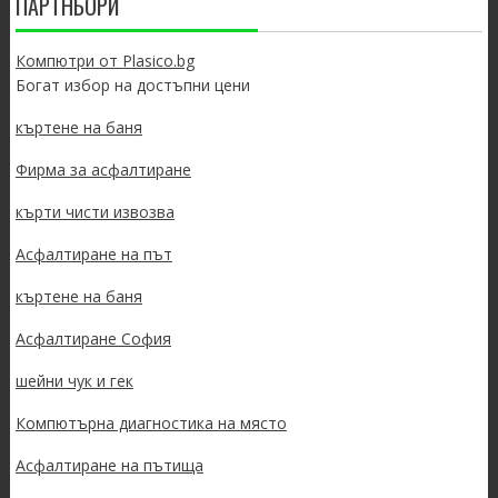
ПАРТНЬОРИ
Компютри от Plasico.bg
Богат избор на достъпни цени
къртене на баня
Фирма за асфалтиране
кърти чисти извозва
Асфалтиране на път
къртене на баня
Асфалтиране София
шейни чук и гек
Компютърна диагностика на място
Асфалтиране на пътища