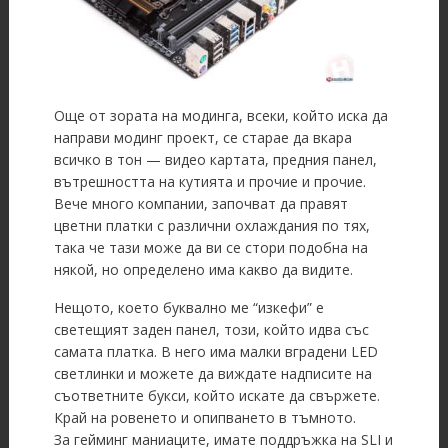
Още от зората на модинга, всеки, който иска да
направи модинг проект, се старае да вкара
всичко в тон — видео картата, предния панел,
вътрешността на кутията и прочие и прочие.
Вече много компании, започват да правят
цветни платки с различни охлаждания по тях,
така че тази може да ви се стори подобна на
някой, но определено има какво да видите.
Нещото, което буквално ме “изкефи” е
светещият заден панел, този, който идва със
самата платка. В него има малки вградени LED
светлинки и можете да виждате надписите на
съответните букси, който искате да свържете.
Край на ровенето и опипването в тъмното.
За гейминг маниаците, имате поддръжка на SLI и