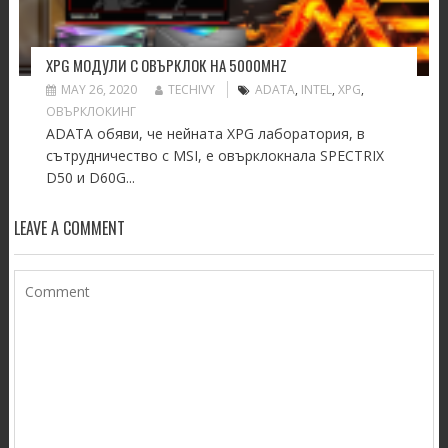
XPG МОДУЛИ С ОВЪРКЛОК НА 5000MHZ
MAY 26, 2020
TECHIVY
ADATA
,
INTEL
,
XPG
,
ОВЪРКЛОКИНГ
ADATA обяви, че нейната XPG лаборатория, в
сътрудничество с MSI, е овърклокнала SPECTRIX
D50 и D60G...
LEAVE A COMMENT