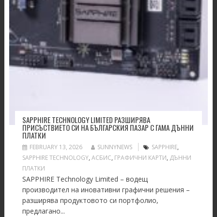
SAPPHIRE TECHNOLOGY LIMITED РАЗШИРЯВА
ПРИСЪСТВИЕТО СИ НА БЪЛГАРСКИЯ ПАЗАР С ГАМА ДЪННИ
ПЛАТКИ
FEBRUARY 13, 2026
SUNNYNEWS
SAPPHIRE
,
SAPPHIRE TECHNOLOGY
,
АСБИС
,
ГРАФИЧНИ КАРТИ
,
ДЪННИ
ПЛАТКИ
SAPPHIRE Technology Limited – водещ
производител на иновативни графични решения –
разширява продуктовото си портфолио,
предлагано...