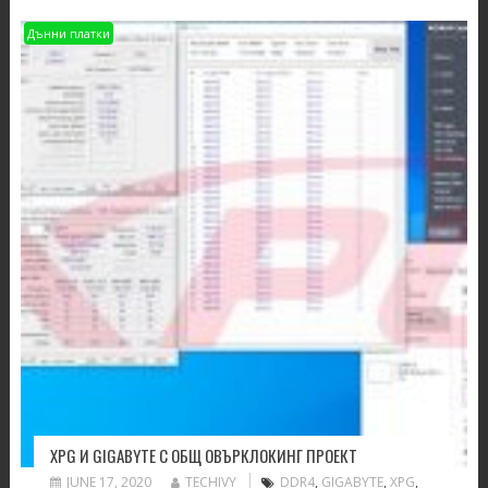
Дънни платки
XPG И GIGABYTE С ОБЩ ОВЪРКЛОКИНГ ПРОЕКТ
JUNE 17, 2020
TECHIVY
DDR4
,
GIGABYTE
,
XPG
,