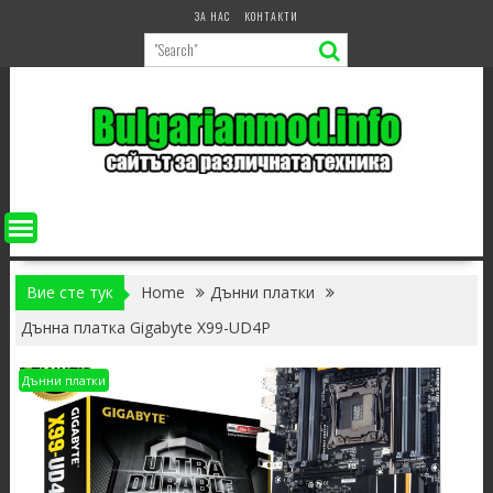
Skip
ЗА НАС
КОНТАКТИ
to
content
Вие сте тук
Home
Дънни платки
Дънна платка Gigabyte X99-UD4P
Дънни платки