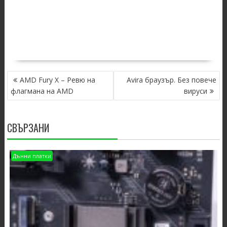
POST
AMD Fury X – Ревю на
Avira браузър. Без повече
NAVIGATION
флагмана на AMD
вируси
СВЪРЗАНИ
Дънни платки