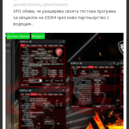
ДЪННИ ПЛАТКИ
,
ОВЪРКЛОКИНГ
XPG обяви, че разширява своята тестова програма
за овърклок на DDR4 чрез ново партньорство с
водещия...
Дънни платки
Модинг