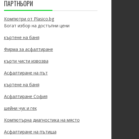
ПАРТНЬОРИ
Компютри от Plasico.bg
Богат избор на достъпни цени
къртене на баня
Фирма за асфалтиране
кърти чисти извозва
Асфалтиране на път
къртене на баня
Асфалтиране София
шейни чук и гек
Компютърна диагностика на място
Асфалтиране на пътища