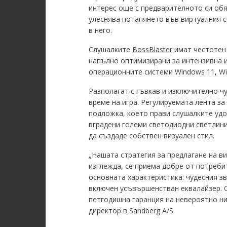
интерес още с предварителното си обя
улеснява потапянето във виртуалния с
в него.
Слушалките
BossBlaster
имат честотен 
напълно оптимизирани за интензивна и
операционните системи Windows 11, Wi
Разполагат с гъвкав и изключително ч
време на игра. Регулируемата лента за
подложка, което прави слушалките удо
вградени големи светодиодни светлини
да създаде собствен визуален стил.
„Нашата стратегия за предлагане на ви
изглежда, се приема добре от потреби
основната характеристика: чудесния з
включен усъвършенстван еквалайзер. О
петгодишна гаранция на невероятно ни
директор в Sandberg A/S.