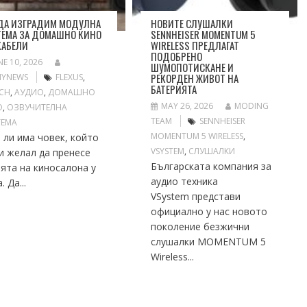
 ДА ИЗГРАДИМ МОДУЛНА
НОВИТЕ СЛУШАЛКИ
ТЕМА ЗА ДОМАШНО КИНО
SENNHEISER MOMENTUM 5
КАБЕЛИ
WIRELESS ПРЕДЛАГАТ
ПОДОБРЕНО
NE 10, 2026
ШУМОПОТИСКАНЕ И
РЕКОРДЕН ЖИВОТ НА
NYNEWS
FLEXUS
,
БАТЕРИЯТА
SCH
,
АУДИО
,
ДОМАШНО
MAY 26, 2026
MODING
О
,
ОЗВУЧИТЕЛНА
TEAM
SENNHEISER
ТЕМА
MOMENTUM 5 WIRELESS
,
 ли има човек, който
VSYSTEM
,
СЛУШАЛКИ
и желал да пренесе
Българската компания за
ята на киносалона у
аудио техника
. Да...
VSystem представи
официално у нас новото
поколение безжични
слушалки MOMENTUM 5
Wireless...