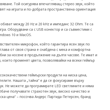
вяване. Той осигурява впечатляващ стерео звук, който
вят на играта и по-добрата пространствена ориентация
обхват между 20 Hz и 20 kHz и импеданс 32 Ohm. Те са
гра. Оборудвани са с USB конектор и са съвместими с
ndows 10 и MacOS.
увствителeн микрофон, който гарантира ясен звук по
 глава от своя страна е снабдена с мека и комфортна
бни за носене в продължение на дълги часове. Te имат и
, които променят цвета, позволявайки на всеки геймър
сококачествени геймърски продукти на ниска цена,
телите. Нашата „тайна“ е да се фокусираме върху
вук. Не можете да програмирате LED светлините и няма
баче получавате страхотен звук, високо качество и
ска цена“ – посочва Андерс Партида Петерсен, бранд