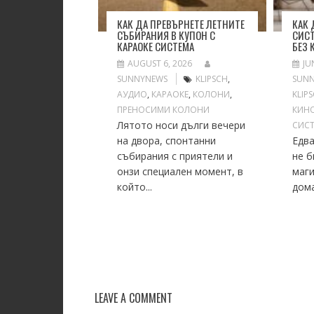
КАК ДА ПРЕВЪРНЕТЕ ЛЕТНИТЕ
КАК
СЪБИРАНИЯ В КУПОН С
СИС
КАРАОКЕ СИСТЕМА
БЕЗ 
AUGUST 6, 2026
JU
SUNNYNEWS
KLIPSCH
,
SUN
АУДИО
,
КАРАОКЕ
,
КОЛОНИ
,
KLIP
ПРЕНОСИМИ КОЛОНИ
КИН
Лятото носи дълги вечери
СИС
на двора, спонтанни
Едва
събирания с приятели и
не б
онзи специален момент, в
маги
който...
дома
LEAVE A COMMENT