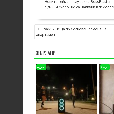
Новите гейминг слушалки BossBlaster 
с ДДС и скоро ще са налични в търговс
POST
5 важни неща при основен ремонт на
NAVIGATION
апартамент
СВЪРЗАНИ
Аудио
Аудио