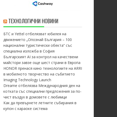
ТЕХНОЛОГИЧНИ НОВИНИ
БТС и Yettel отбелязват юбилея на
движението „Опознай България – 100
национални туристически обекта“ със
специална изложба в София
Българският AI за контрол на качествени
майстори завзе още шест страни в Европа
HONOR пренася кино технологиите на ARRI
в мобилното творчество на събитието
Imaging Technology Launch
Dreame отбелязва Международния ден на
котката със специални предложения за по-
чист въздух в домовете с любимци
Как да превърнете летните събирания в
купон с караоке система