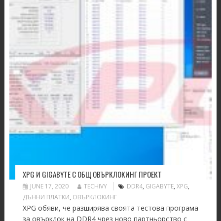
XPG И GIGABYTE С ОБЩ ОВЪРКЛОКИНГ ПРОЕКТ
JUNE 17, 2020
TECHIVY
DDR4
,
GIGABYTE
,
XPG
,
ДЪННИ ПЛАТКИ
,
ОВЪРКЛОКИНГ
XPG обяви, че разширява своята тестова програма
за овърклок на DDR4 чрез ново партньорство с