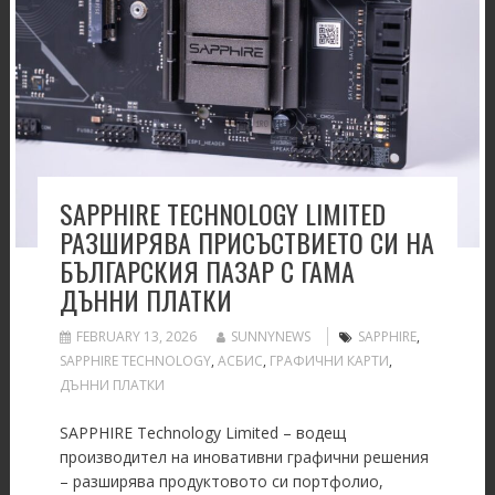
SAPPHIRE TECHNOLOGY LIMITED
РАЗШИРЯВА ПРИСЪСТВИЕТО СИ НА
БЪЛГАРСКИЯ ПАЗАР С ГАМА
ДЪННИ ПЛАТКИ
FEBRUARY 13, 2026
SUNNYNEWS
SAPPHIRE
,
SAPPHIRE TECHNOLOGY
,
АСБИС
,
ГРАФИЧНИ КАРТИ
,
ДЪННИ ПЛАТКИ
SAPPHIRE Technology Limited – водещ
производител на иновативни графични решения
– разширява продуктовото си портфолио,