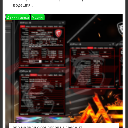
водещия...
Дънни платки
Модинг
XPG МОДУЛИ С ОВЪРКЛОК НА 5000MHZ