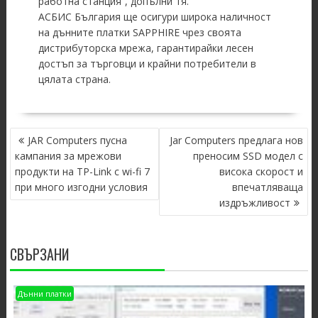
работна станция”, допълни тя.
АСБИС България ще осигури широка наличност
на дънните платки SAPPHIRE чрез своята
дистрибуторска мрежа, гарантирайки лесен
достъп за търговци и крайни потребители в
цялата страна.
POST
JAR Computers пусна
Jar Computers предлага нов
NAVIGATION
кампания за мрежови
преносим SSD модел с
продукти на TP-Link с wi-fi 7
висока скорост и
при много изгодни условия
впечатляваща
издръжливост
СВЪРЗАНИ
Дънни платки