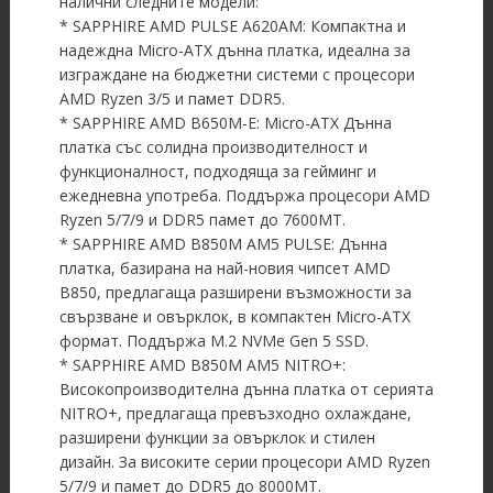
налични следните модели:
* SAPPHIRE AMD PULSE A620AM: Компактна и
надеждна Micro-ATX дънна платка, идеална за
изграждане на бюджетни системи с процесори
AMD Ryzen 3/5 и памет DDR5.
* SAPPHIRE AMD B650M-E: Micro-ATX Дънна
платка със солидна производителност и
функционалност, подходяща за гейминг и
ежедневна употреба. Поддържа процесори AMD
Ryzen 5/7/9 и DDR5 памет до 7600МТ.
* SAPPHIRE AMD B850M AM5 PULSE: Дънна
платка, базирана на най-новия чипсет AMD
B850, предлагаща разширени възможности за
свързване и овърклок, в компактен Micro-ATX
формат. Поддържа M.2 NVMe Gen 5 SSD.
* SAPPHIRE AMD B850M AM5 NITRO+:
Високопроизводителна дънна платка от серията
NITRO+, предлагаща превъзходно охлаждане,
разширени функции за овърклок и стилен
дизайн. За високите серии процесори AMD Ryzen
5/7/9 и памет до DDR5 до 8000МТ.