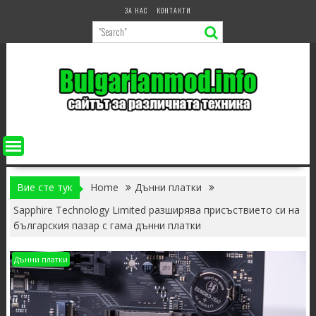
Skip
ЗА НАС
КОНТАКТИ
to
content
Вие сте тук
Home
Дънни платки
Sapphire Technology Limited разширява присъствието си на
българския пазар с гама дънни платки
Дънни платки