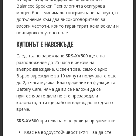
Balanced Speaker. Технологията осигурява
мощен бас с минимално изкривяване на звука, в
допълнение към два високоговорителя за
високи честоти, които гарантират ясни вокали и
по-широко звуково поле.
КУПОНЪТ Е НАВСЯКЪДЕ
След пълно зареждане
SRS-XV500
ще е на
разположение до 25 часа в режим на
възпроизвеждане. Освен това, само с едно
бързо зареждане за 10 минути получавате още
до 2,5 часа
музика. Благодарение на функцията
Battery Care, няма да ви се наложи да се
притеснявате дали не сте презаредили
колоната, а тя ще работи надеждно по-дълго
време.
SRS-XV500
притежава още редица предимства:
Клас на водоустойчивост IPX4 – за да сте