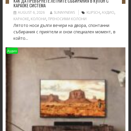
КАК ДА ПРЕВЪРНЕТЕ ЛЕТНИТЕ СЪБИРАНИЯ В КУПОН С
КАРАОКЕ СИСТЕМА
AUGUST 6, 2026
SUNNYNEWS
KLIPSCH
,
АУДИО
,
КАРАОКЕ
,
КОЛОНИ
,
ПРЕНОСИМИ КОЛОНИ
Лятото носи дълги вечери на двора, спонтанни
събирания с приятели и онзи специален момент, в
който...
Аудио