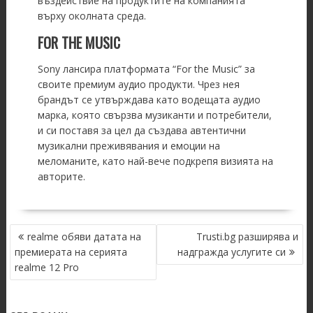
въздействие на продуктите на компанията
върху околната среда.
FOR THE MUSIC
Sony лансира платформата “For the Music” за
своите премиум аудио продукти. Чрез нея
брандът се утвърждава като водещата аудио
марка, която свързва музиканти и потребители,
и си поставя за цел да създава автентични
музикални преживявания и емоции на
меломаните, като най-вече подкрепя визията на
авторите.
POST
realme обяви датата на
Trusti.bg разширява и
NAVIGATION
премиерата на серията
надгражда услугите си
realme 12 Pro