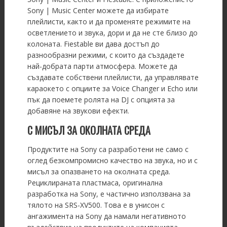
Sony | Music Center можете да избирате
плейлисти, както и да променяте режимите на
осветлението и звука, дори и да не сте близо до
колоната. Fiestable ви дава достъп до
разнообразни режими, с които да създадете
най-добрата парти атмосфера. Можете да
създавате собствени плейлисти, да управлявате
караокето с опциите за Voice Changer и Echo или
пък да поемете ролята на DJ с опцията за
добавяне на звукови ефекти.
С МИСЪЛ ЗА ОКОЛНАТА СРЕДА
Продуктите на Sony са разработени не само с
оглед безкомпромисно качество на звука, но и с
мисъл за опазването на околната среда.
Рециклираната пластмаса, оригинална
разработка на Sony, е частично използвана за
тялото на SRS-XV500. Това е в унисон с
ангажимента на Sony да намали негативното