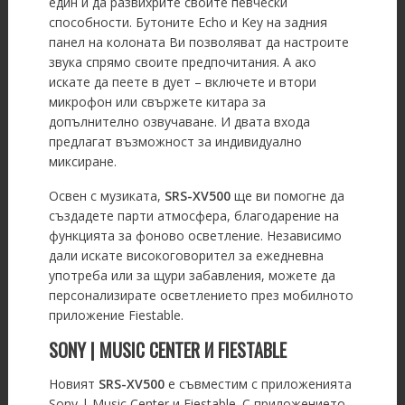
един и да развихрите своите певчески
способности. Бутоните Echo и Key на задния
панел на колоната Ви позволяват да настроите
звука спрямо своите предпочитания. А ако
искате да пеете в дует – включете и втори
микрофон или свържете китара за
допълнително озвучаване. И двата входа
предлагат възможност за индивидуално
миксиране.
Освен с музиката,
SRS-XV500
ще ви помогне да
създадете парти атмосфера, благодарение на
функцията за фоново осветление. Независимо
дали искате високоговорител за ежедневна
употреба или за щури забавления, можете да
персонализирате осветлението през мобилното
приложение Fiestable.
SONY | MUSIC CENTER И FIESTABLE
Новият
SRS-XV500
е съвместим с приложенията
Sony | Music Center и Fiestable. С приложението