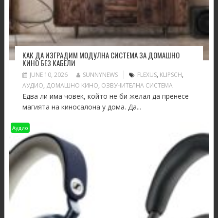
КАК ДА ИЗГРАДИМ МОДУЛНА СИСТЕМА ЗА ДОМАШНО
КИНО БЕЗ КАБЕЛИ
JUNE 10, 2026
SUNNYNEWS
FLEXUS
,
KLIPSCH
,
АУДИО
,
ДОМАШНО КИНО
,
ОЗВУЧИТЕЛНА СИСТЕМА
Едва ли има човек, който не би желал да пренесе
магията на киносалона у дома. Да...
Аудио