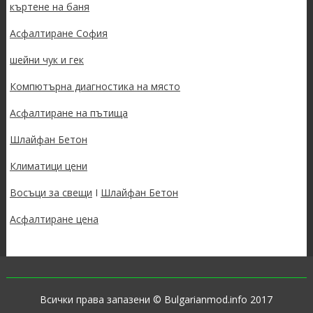
къртене на баня
Асфалтиране София
шейни чук и гек
Компютърна диагностика на място
Асфалтиране на пътища
Шлайфан Бетон
Климатици цени
Восъци за свещи
I
Шлайфан Бетон
Асфалтиране цена
Всички права запазени © Bulgarianmod.info 2017