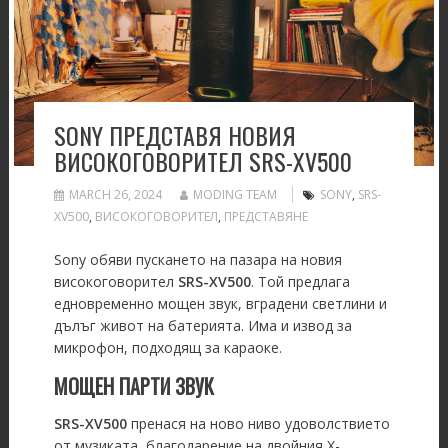
SONY ПРЕДСТАВЯ НОВИЯ
ВИСОКОГОВОРИТЕЛ SRS-XV500
MARCH 26, 2024
MODING TEAM
SONY
,
SRS-
XV500
,
ВИСОКОГОВОРИТЕЛ
,
ПРЕДСТАВЯНЕ
Sony обяви пускането на пазара на новия
високоговорител
SRS-XV500
. Той предлага
едновременно мощен звук, вградени светлини и
дълъг живот на батерията. Има и извод за
микрофон, подходящ за караоке.
МОЩЕН ПАРТИ ЗВУК
SRS-XV500
пренася на ново ниво удоволствието
от музиката, благодарение на двойния X-