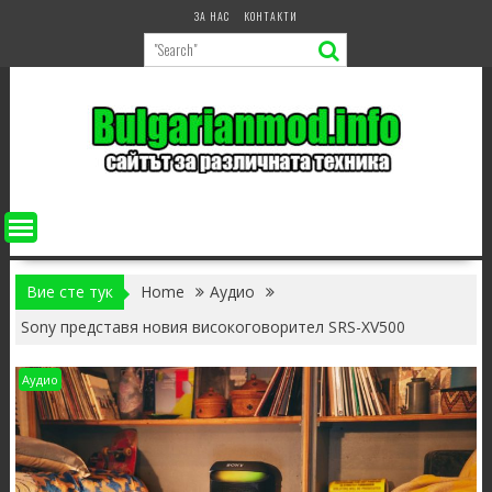
Skip
ЗА НАС
КОНТАКТИ
to
content
Вие сте тук
Home
Аудио
Sony представя новия високоговорител SRS-XV500
Аудио