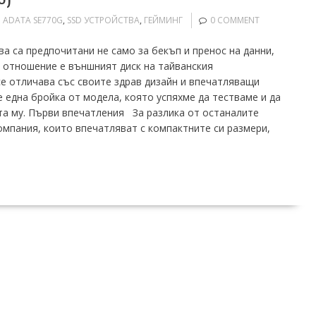
ADATA SE770G
,
SSD УСТРОЙСТВА
,
ГЕЙМИНГ
0 COMMENT
са предпочитани нe само за бекъп и пренос на данни,
а отношение е външният диск на тайванския
е отличава със своите здрав дизайн и впечатляващи
 една бройка от модела, която успяхме да тестваме и да
та му. Първи впечатления За разлика от останалите
мпания, които впечатляват с компактните си размери,