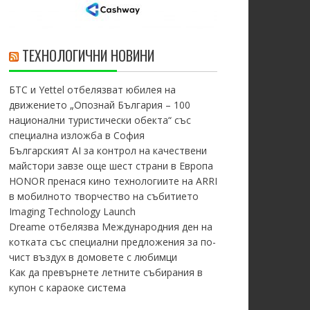
ТЕХНОЛОГИЧНИ НОВИНИ
БТС и Yettel отбелязват юбилея на
движението „Опознай България – 100
национални туристически обекта“ със
специална изложба в София
Българският AI за контрол на качествени
майстори завзе още шест страни в Европа
HONOR пренася кино технологиите на ARRI
в мобилното творчество на събитието
Imaging Technology Launch
Dreame отбелязва Международния ден на
котката със специални предложения за по-
чист въздух в домовете с любимци
Как да превърнете летните събирания в
купон с караоке система