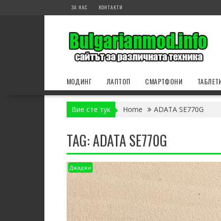
Skip
ЗА НАС
КОНТАКТИ
to
content
МОДИНГ
ЛАПТОП
СМАРТФОНИ
ТАБЛЕТ
Вие сте тук
Home
ADATA SE770G
TAG:
ADATA SE770G
Джаджи