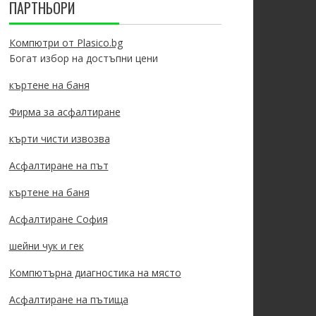
ПАРТНЬОРИ
Компютри от Plasico.bg
Богат избор на достъпни цени
къртене на баня
Фирма за асфалтиране
кърти чисти извозва
Асфалтиране на път
къртене на баня
Асфалтиране София
шейни чук и гек
Компютърна диагностика на място
Асфалтиране на пътища