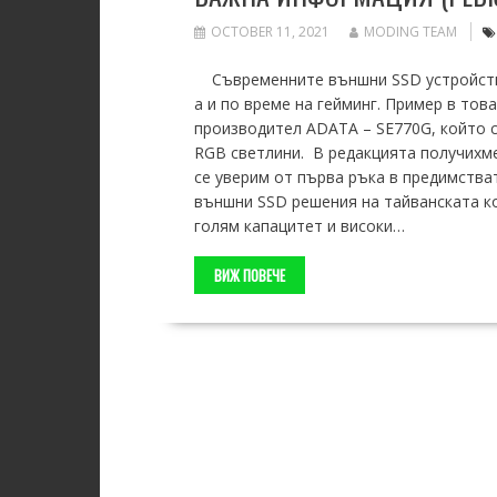
OCTOBER 11, 2021
MODING TEAM
Съвременните външни SSD устройства 
а и по време на гейминг. Пример в тов
производител ADATA – SE770G, който с
RGB светлини. В редакцията получихме
се уверим от първа ръка в предимства
външни SSD решения на тайванската ко
голям капацитет и високи…
ВИЖ ПОВЕЧЕ