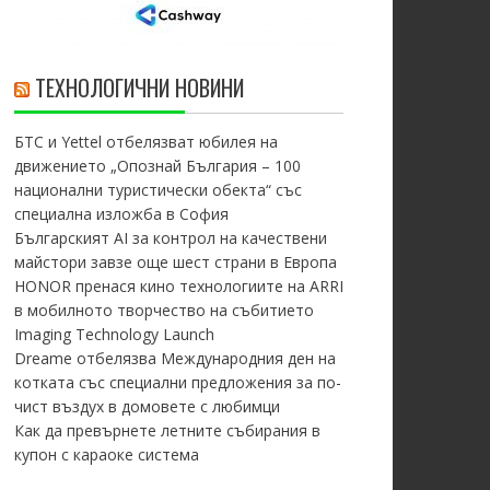
ТЕХНОЛОГИЧНИ НОВИНИ
БТС и Yettel отбелязват юбилея на
движението „Опознай България – 100
национални туристически обекта“ със
специална изложба в София
Българският AI за контрол на качествени
майстори завзе още шест страни в Европа
HONOR пренася кино технологиите на ARRI
в мобилното творчество на събитието
Imaging Technology Launch
Dreame отбелязва Международния ден на
котката със специални предложения за по-
чист въздух в домовете с любимци
Как да превърнете летните събирания в
купон с караоке система