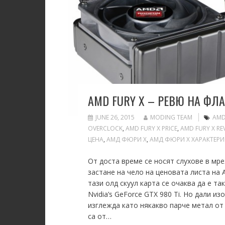
AMD FURY X – РЕВЮ НА ФЛ
JUNE 26, 2015
MODING TEAM
AMD
OVERCLOCK
,
AMD FURY X PRICE
,
AMD FURY X RE
ЦЕНА
,
АМД ФЮРИ Х
,
АМД ФЮРИ Х ХАРАКТЕР
От доста време се носят слухове в мре
застане на чело на ценовата листа на 
тази олд скуул карта се очаква да е та
Nvidia’s GeForce GTX 980 Ti. Но дали 
изглежда като някакво парче метал от 
са от…