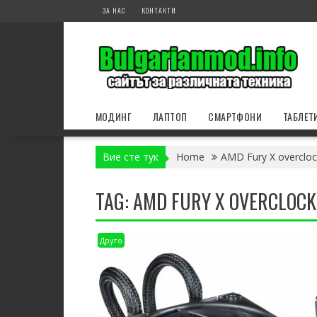
Skip
ЗА НАС
КОНТАКТИ
to
content
МОДИНГ
ЛАПТОП
СМАРТФОНИ
ТАБЛЕТ
Вие сте тук
Home
AMD Fury X overcloc
TAG:
AMD FURY X OVERCLOCK
Друго