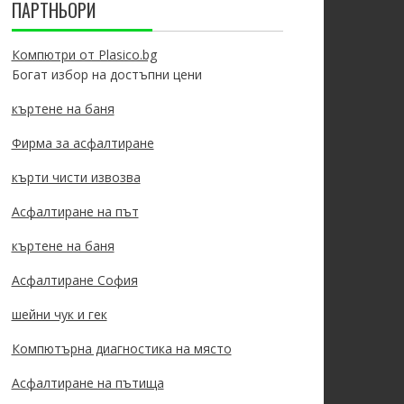
ПАРТНЬОРИ
Компютри от Plasico.bg
Богат избор на достъпни цени
къртене на баня
Фирма за асфалтиране
кърти чисти извозва
Асфалтиране на път
къртене на баня
Асфалтиране София
шейни чук и гек
Компютърна диагностика на място
Асфалтиране на пътища