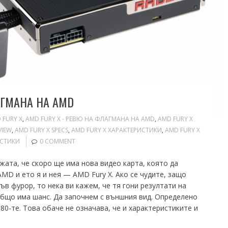
АГМАНА НА AMD
 FURY X
,
AMD FURY X - РЕВЮ НА ФЛАГМАНА НА AMD
,
AMD FURY X
VIEW
,
AMD FURY X SPECS
,
AMD FURY X ХАРАКТЕРИСТИКИ
,
AMD FURY X
ИСТИКИ
0 COMMENT
жата, че скоро ще има нова видео карта, която да
AMD и ето я и нея — AMD Fury X. Ако се чудите, защо
къв фурор, то нека ви кажем, че тя гони резултати на
изобщо има шанс. Да започнем с външния вид. Определено
80-те. Това обаче не означава, че и характеристиките и