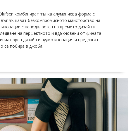
Olufsen комбинират тънка алуминиева форма с
е въплъщават безкомпромисното майсторство на
 иновации с неподвластен на времето дизайн и
следване на перфектното и вдъхновени от фината
миниатюрен дизайн и аудио иновация и предлагат
о се побира в джоба.