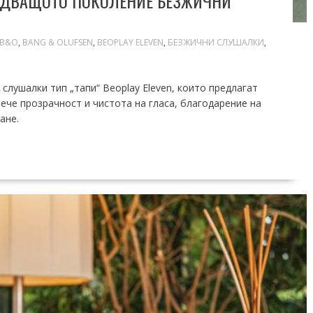
ЛЕДВАЩОТО ПОКОЛЕНИЕ БЕЗЖИЧНИ
B&O
,
BANG & OLUFSEN
,
BEOPLAY ELEVEN
,
БЕЗЖИЧНИ СЛУШАЛКИ
,
слушалки тип „тапи“ Beoplay Eleven, които предлагат
ече прозрачност и чистота на гласа, благодарение на
ане.