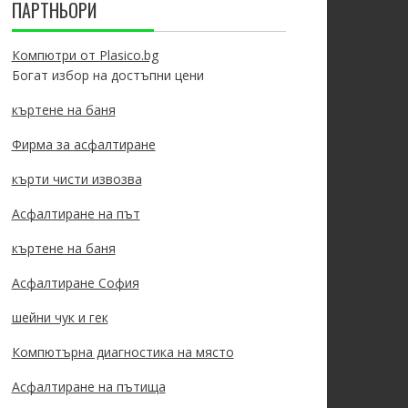
ПАРТНЬОРИ
Компютри от Plasico.bg
Богат избор на достъпни цени
къртене на баня
Фирма за асфалтиране
кърти чисти извозва
Асфалтиране на път
къртене на баня
Асфалтиране София
шейни чук и гек
Компютърна диагностика на място
Асфалтиране на пътища