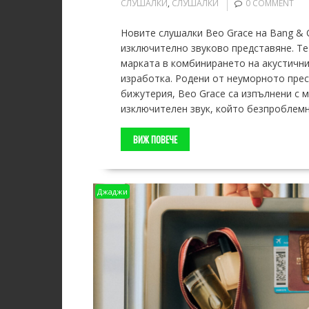
СЛУШАЛКИ
,
СЛУШАЛКИ
0 COMMENT
Новите слушалки Beo Grace на Bang & 
изключително звуково представяне. Т
марката в комбинирането на акустични
изработка. Родени от неуморното пре
бижутерия, Beo Grace са изпълнени с 
изключителен звук, който безпроблемн
ВИЖ ПОВЕЧЕ
Джаджи