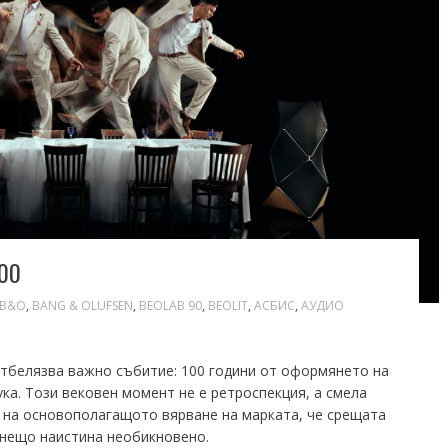
00
B&O
,
BANG & OLUFSEN
,
BEOLAB 90
,
BEOLIT
,
АСБИС
,
АУДИО
отбелязва важно събитие: 100 години от оформянето на
ка. Този вековен момент не е ретроспекция, а смела
 на основополагащото вярване на марката, че срещата
 нещо наистина необикновено.