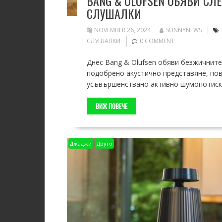
BANG & OLUFSEN ОБЯВИ С
СЛУШАЛКИ
NOVEMBER 26, 2024
SUNNYNEWS
СЛУШАЛКИ
0 COMMENT
Днес Bang & Olufsen обяви безжичните 
подобрено акустично представяне, пов
усъвършенствано активно шумопотиск
ВИЖ ПОВЕЧЕ
Джаджи
Друго