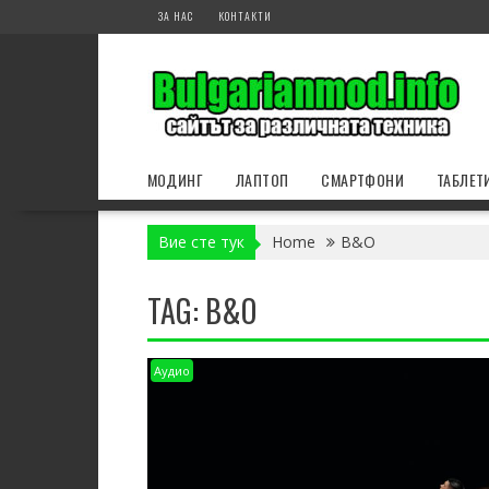
Skip
ЗА НАС
КОНТАКТИ
to
content
МОДИНГ
ЛАПТОП
СМАРТФОНИ
ТАБЛЕТ
Вие сте тук
Home
B&O
TAG:
B&O
Аудио