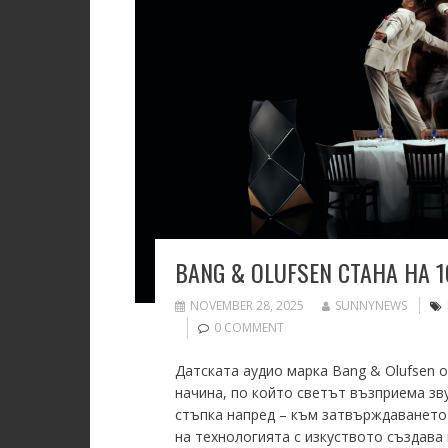
BANG & OLUFSEN СТАНА НА 1
NOVEMBER 28, 2025
SUNNYNEWS
0 COMMENT
Датската аудио марка Bang & Olufsen 
начина, по който светът възприема зву
стъпка напред – към затвърждаването
на технологията с изкуството създава