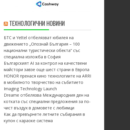
ТЕХНОЛОГИЧНИ НОВИНИ
БТС и Yettel отбелязват юбилея на
движението „Опознай България – 100
национални туристически обекта“ със
специална изложба в София
Българският AI за контрол на качествени
майстори завзе още шест страни в Европа
HONOR пренася кино технологиите на ARRI
в мобилното творчество на събитието
Imaging Technology Launch
Dreame отбелязва Международния ден на
котката със специални предложения за по-
чист въздух в домовете с любимци
Как да превърнете летните събирания в
купон с караоке система