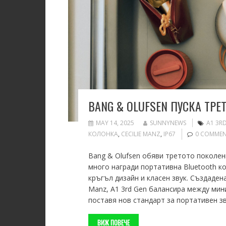
BANG & OLUFSEN ПУСКА ТРЕ
MAY 14, 2025
SUNNYNEWS
A1 3R
КОЛОНКА
,
CECILIE MANZ
,
IP67
0 COMME
Bang & Olufsen обяви третото поколен
много награди портативна Bluetooth к
кръгъл дизайн и класен звук. Създадена
Manz, A1 3rd Gen балансира между мин
поставя нов стандарт за портативен зв
ВИЖ ПОВЕЧЕ