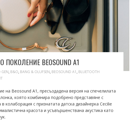
ТО ПОКОЛЕНИЕ BEOSOUND A1
D GEN
,
B&O
,
BANG & OLUFSEN
,
BEOSOUND A1
,
BLUETOOTH
NT
ие на Beosound A1, пресъздадена версия на спечелилата
олонка, която комбинира подобрено представяне с
 в колаборация с признатата датска дизайнерка Cecilie
ималистична красота и усъвършенствана акустика като
ук.