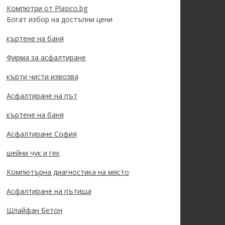
Компютри от Plasico.bg
Богат избор на достъпни цени
къртене на баня
Фирма за асфалтиране
кърти чисти извозва
Асфалтиране на път
къртене на баня
Асфалтиране София
шейни чук и гек
Компютърна диагностика на място
Асфалтиране на пътища
Шлайфан Бетон