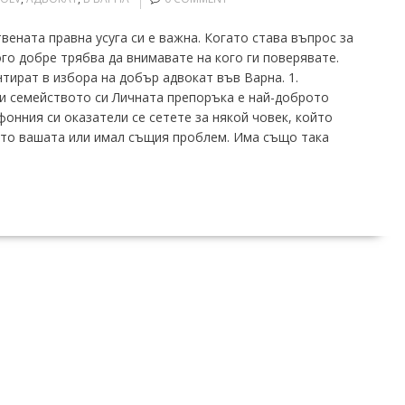
ената правна усуга си е важна. Когато става въпрос за
го добре трябва да внимавате на кого ги поверявате.
тират в избора на добър адвокат във Варна. 1.
ли семейството си Личната препоръка е най-доброто
онния си оказатели се сетете за някой човек, който
ато вашата или имал същия проблем. Има също така