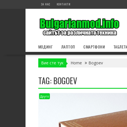
Skip
ЗА НАС
КОНТАКТИ
to
content
МОДИНГ
ЛАПТОП
СМАРТФОНИ
ТАБЛЕТ
Вие сте тук
Home
Bogoev
TAG:
BOGOEV
Друго