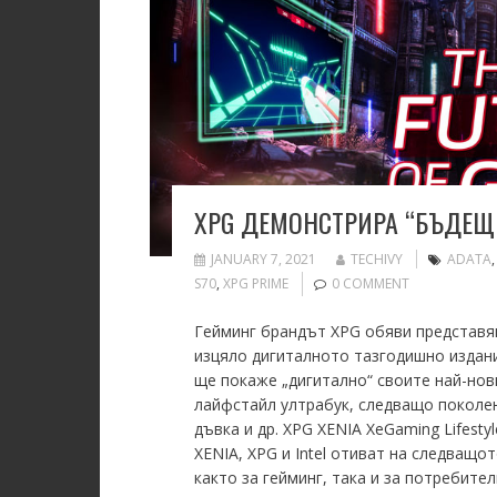
XPG ДЕМОНСТРИРА “БЪДЕЩЕТ
JANUARY 7, 2021
TECHIVY
ADATA
S70
,
XPG PRIME
0 COMMENT
Гейминг брандът XPG обяви представян
изцяло дигиталното тазгодишно издани
ще покаже „дигитално“ своите най-нови
лайфстайл ултрабук, следващо поколе
дъвка и др. XPG XENIA XeGaming Lifesty
XENIA, XPG и Intel отиват на следващо
както за гейминг, така и за потребите