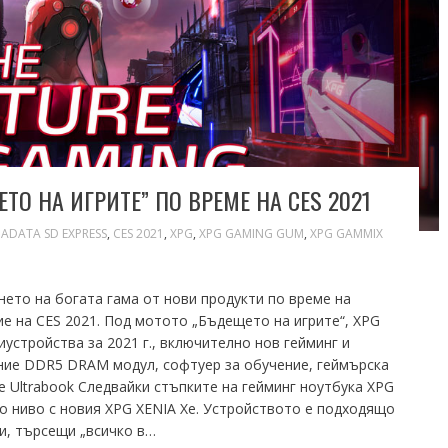
О НА ИГРИТЕ” ПО ВРЕМЕ НА CES 2021
,
ADATA SD EXPRESS
,
CES 2021
,
XPG
,
XPG GAMING GUM
,
XPG GAMMIX
ето на богата гама от нови продукти по време на
е на CES 2021. Под мотото „Бъдещето на игрите“, XPG
устройства за 2021 г., включително нов гейминг и
ние DDR5 DRAM модул, софтуер за обучение, геймърска
le Ultrabook Следвайки стъпките на гейминг ноутбука XPG
то ниво с новия XPG XENIA Xe. Устройството е подходящо
ли, търсещи „всичко в…