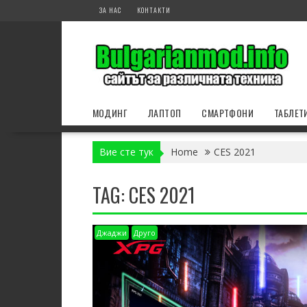
Skip
ЗА НАС
КОНТАКТИ
to
content
МОДИНГ
ЛАПТОП
СМАРТФОНИ
ТАБЛЕТ
Вие сте тук
Home
CES 2021
TAG:
CES 2021
Джаджи
Друго