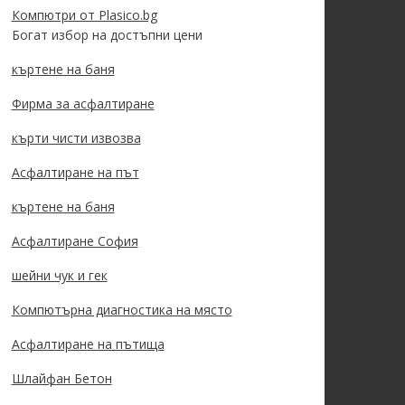
Компютри от Plasico.bg
Богат избор на достъпни цени
къртене на баня
Фирма за асфалтиране
кърти чисти извозва
Асфалтиране на път
къртене на баня
Асфалтиране София
шейни чук и гек
Компютърна диагностика на място
Асфалтиране на пътища
Шлайфан Бетон