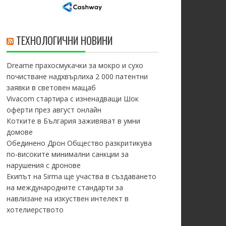
ТЕХНОЛОГИЧНИ НОВИНИ
Dreame прахосмукачки за мокро и сухо
почистване надхвърлиха 2 000 патентни
заявки в световен мащаб
Vivacom стартира с изненадващи Шок
оферти през август онлайн
Котките в България заживяват в умни
домове
Обединено Дрон Общество разкритикува
по-високите минимални санкции за
нарушения с дронове
Екипът на Sirma ще участва в създаването
на международните стандарти за
навлизане на изкуствен интелект в
хотелиерството