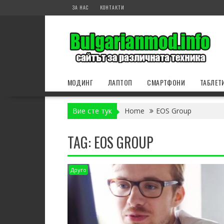
Skip
ЗА НАС
КОНТАКТИ
to
content
МОДИНГ
ЛАПТОП
СМАРТФОНИ
ТАБЛЕТ
Вие сте тук
Home
EOS Group
TAG:
EOS GROUP
Друго