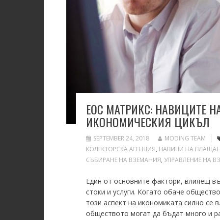
ЕОС МАТРИКС: НАВИЦИТЕ Н
ИКОНОМИЧЕСКИЯ ЦИКЪЛ
SEPTEMBER 24, 2018
MODING TEAM
КОЛЕКТОРСКА АГЕНЦИЯ
,
НАВИЦИ НА ПЛАЩАН
СЪБИРАНЕ НА ВЗЕМАНИЯ
,
УПРАВЛЕНИЕ НА В
Един от основните фактори, влияещ въ
стоки и услуги. Когато обаче обществ
този аспект на икономиката силно се 
обществото могат да бъдат много и р