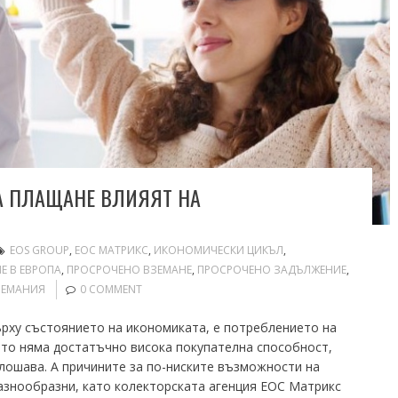
А ПЛАЩАНЕ ВЛИЯЯТ НА
EOS GROUP
,
ЕОС МАТРИКС
,
ИКОНОМИЧЕСКИ ЦИКЪЛ
,
Е В ЕВРОПА
,
ПРОСРОЧЕНО ВЗЕМАНЕ
,
ПРОСРОЧЕНО ЗАДЪЛЖЕНИЕ
,
ЗЕМАНИЯ
0 COMMENT
рху състоянието на икономиката, е потреблението на
ото няма достатъчно висока покупателна способност,
влошава. А причините за по-ниските възможности на
азнообразни, като колекторската агенция ЕОС Матрикс