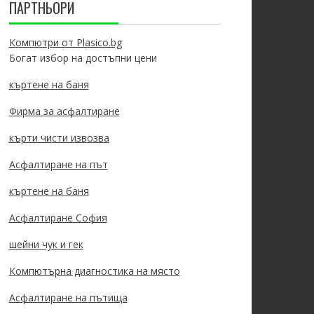
ПАРТНЬОРИ
Компютри от Plasico.bg
Богат избор на достъпни цени
къртене на баня
Фирма за асфалтиране
кърти чисти извозва
Асфалтиране на път
къртене на баня
Асфалтиране София
шейни чук и гек
Компютърна диагностика на място
Асфалтиране на пътища