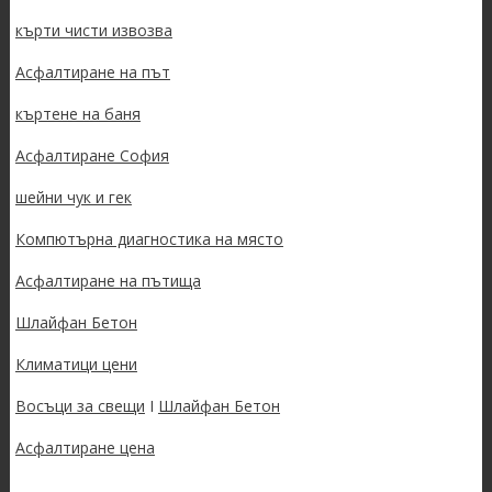
кърти чисти извозва
Асфалтиране на път
къртене на баня
Асфалтиране София
шейни чук и гек
Компютърна диагностика на място
Асфалтиране на пътища
Шлайфан Бетон
Климатици цени
Восъци за свещи
I
Шлайфан Бетон
Асфалтиране цена