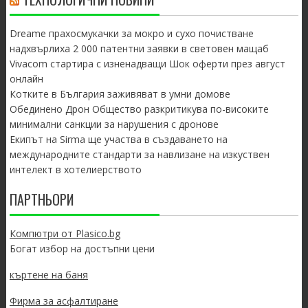
Dreame прахосмукачки за мокро и сухо почистване
надхвърлиха 2 000 патентни заявки в световен мащаб
Vivacom стартира с изненадващи Шок оферти през август
онлайн
Котките в България заживяват в умни домове
Обединено Дрон Общество разкритикува по-високите
минимални санкции за нарушения с дронове
Екипът на Sirma ще участва в създаването на
международните стандарти за навлизане на изкуствен
интелект в хотелиерството
ПАРТНЬОРИ
Компютри от Plasico.bg
Богат избор на достъпни цени
къртене на баня
Фирма за асфалтиране