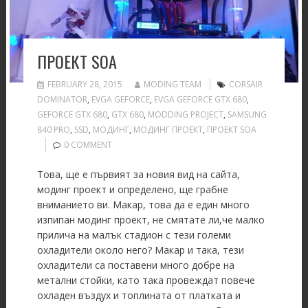
ПРОЕКТ SOA
FEBRUARY 28, 2015
MODING TEAM
CORSAIR
DOMINATOR
,
EVGA GEFORCE
,
EVGA GEFORCE GTX 680
,
GEFORCE GTX 680
,
GTX 680
,
MODDING PROJECT
,
SAMSUNG
840 PRO
,
SSD
,
МОДИНГ
,
МОДИНГ ПРОЕКТ
,
ПРОЕКТ SOA
0 COMMENT
Това, ще е първият за новия вид на сайта,
модинг проект и определено, ще грабне
вниманието ви. Макар, това да е един много
изпипан модинг проект, не смятате ли,че малко
прилича на малък стадион с тези големи
охладители около него? Макар и така, тези
охладители са поставени много добре на
метални стойки, като така провеждат повече
охладен въздух и топлината от платката и