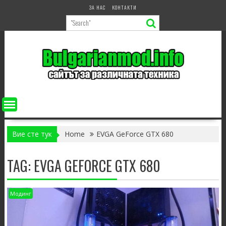
Skip
ЗА НАС
КОНТАКТИ
to
content
Вие сте тук
Home
EVGA GeForce GTX 680
TAG:
EVGA GEFORCE GTX 680
Модинг