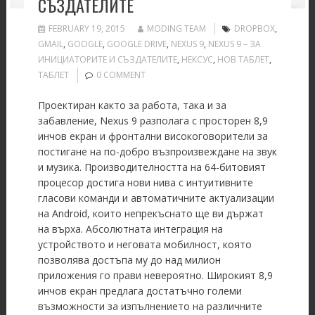
СЪЗДАТЕЛИТЕ
FEBRUARY 19, 2015
MODING TEAM
DROPBOX
,
GMAIL
,
GOOGLE
,
GOOGLE DRIVE
,
NEXUS 9
,
NEXUS 9 – ЗА
ИНИЦИАТОРИТЕ И СЪЗДАТЕЛИТЕ
,
НЕКСУС
,
НОВ ТАБЛЕТ
,
ТАБЛЕТ
0 COMMENT
Проектиран както за работа, така и за
забавление, Nexus 9 разполага с просторен 8,9
инчов екран и фронтални високоговорители за
постигане на по-добро възпроизвеждане на звук
и музика. Производителността на 64-битовият
процесор достига нови нива с интуитивните
гласови команди и автоматичните актуализации
на Android, които непрекъснато ще ви държат
на върха. Абсолютната интеграция на
устройството и неговата мобилност, която
позволява достъпа му до над милион
приложения го прави невероятно. Широкият 8,9
инчов екран предлага достатъчно големи
възможности за изпълнението на различните