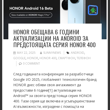
HONOR ОБЕЩАВА 6 ГОДИНИ
АКТУАЛИЗАЦИИ НА ANDROID ЗА
ПРЕДСТОЯЩАТА СЕРИЯ HONOR 400
MAY 22, 2025
SUNNYNEWS
ANDROID
,
GOOGLE
,
HONOR
,
HONOR 400
,
СМАРТФОН
,
ТЕЛЕФОН
0 COMMENT
След годишната конференция за разработчици
Google I/O 2025, глобалният технологичен бранд
HONOR днес обяви своя ангажимент да
предостави 6 години[1] актуализации на
Android™ за своята предстояща серия HONOR
400. Тази серия ще включва и усъвършенствани
AI възможности, изградени с помощта на