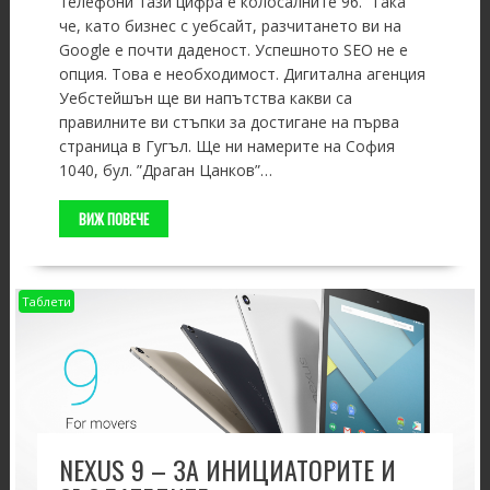
телефони тази цифра е колосалните 96. Така
че, като бизнес с уебсайт, разчитането ви на
Google е почти даденост. Успешното SEO не е
опция. Това е необходимост. Дигитална агенция
Уебстейшън ще ви напътства какви са
правилните ви стъпки за достигане на първа
страница в Гугъл. Ще ни намерите на София
1040, бул. ”Драган Цанков”…
ВИЖ ПОВЕЧЕ
Таблети
NEXUS 9 – ЗА ИНИЦИАТОРИТЕ И