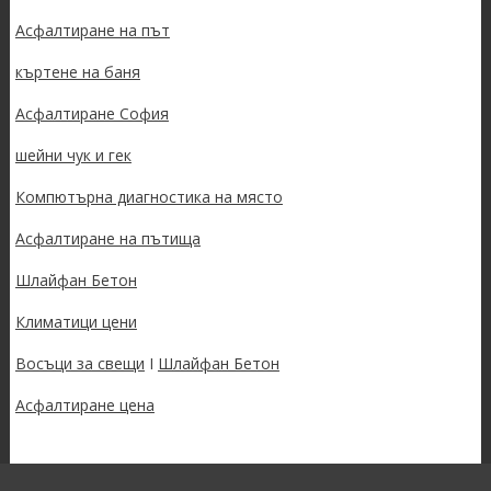
Асфалтиране на път
къртене на баня
Асфалтиране София
шейни чук и гек
Компютърна диагностика на място
Асфалтиране на пътища
Шлайфан Бетон
Климатици цени
Восъци за свещи
I
Шлайфан Бетон
Асфалтиране цена