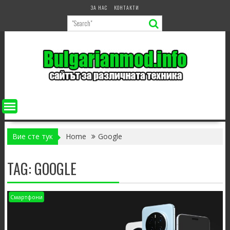
Skip
ЗА НАС
КОНТАКТИ
to
content
Вие сте тук
Home
Google
TAG:
GOOGLE
Смартфони