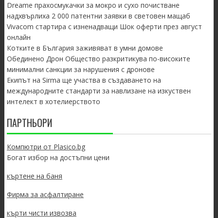
Dreame прахосмукачки за мокро и сухо почистване
надхвърлиха 2 000 патентни заявки в световен мащаб
Vivacom стартира с изненадващи Шок оферти през август
онлайн
Котките в България заживяват в умни домове
Обединено Дрон Общество разкритикува по-високите
минимални санкции за нарушения с дронове
Екипът на Sirma ще участва в създаването на
международните стандарти за навлизане на изкуствен
интелект в хотелиерството
ПАРТНЬОРИ
Компютри от Plasico.bg
Богат избор на достъпни цени
къртене на баня
Фирма за асфалтиране
кърти чисти извозва