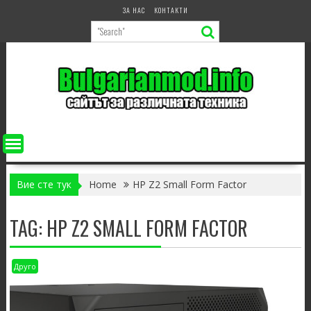
Skip
ЗА НАС
КОНТАКТИ
to
content
Вие сте тук
Home
HP Z2 Small Form Factor
TAG:
HP Z2 SMALL FORM FACTOR
Друго