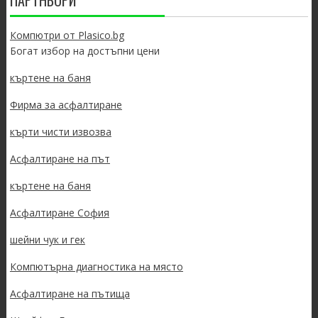
ПАРТНЬОРИ
Компютри от Plasico.bg
Богат избор на достъпни цени
къртене на баня
Фирма за асфалтиране
кърти чисти извозва
Асфалтиране на път
къртене на баня
Асфалтиране София
шейни чук и гек
Компютърна диагностика на място
Асфалтиране на пътища