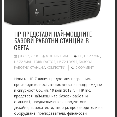
HP ПРЕДСТАВИ НАЙ-МОЩНИТЕ
БАЗОВИ РАБОТНИ СТАНЦИИ В
СВЕТА
JULY 17, 2018
MODING TEAM
HP
,
HP Z2 MINI
,
HP Z2 SMALL FORM FACTOR
,
HP Z2 TOWER
,
БАЗОВИ
РАБОТНИ СТАНЦИИ
,
КОМПЮТРИ
0 COMMENT
Новата HP Z линия предоставя несравнима
производителност, възможност за надграждане
и сигурност София, 19 юли 2018 г. – HP Inc.
представя най-мощните базови работни
станции1, предназначени за продуктови
дизайнери, архитекти, творци, производители на
оборудване, преподаватели, финансови