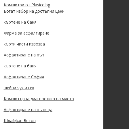
Компютри от Plasico.bg
Богат избор на достъпни цени
къртене на баня
Фирма за асфалтиране
кърти чисти извозва
Асфалтиране на път
къртене на баня
Асфалтиране София
шейни чук и гек
Компютърна диагностика на място
Асфалтиране на пътища
Шлайфан Бетон