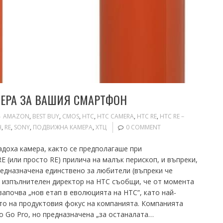
МЕРА ЗА ВАШИЯ СМАРТФОН
AMAZON
,
BEST BUY
,
CMOS
,
HTC
,
HTC CAMERA
,
HTC RE
,
HTC RE –
Н
,
RE
,
SONY
,
ПОДВИЖНА КАМЕРА
,
ХТЦ
0 COMMENT
доха камера, както се предполагаше при
 (или просто RE) прилича на малък перископ, и въпреки,
предназначена единствено за любители (въпреки че
т изпълнителен директор на HTC съобщи, че от момента
апочва „нов етап в еволюцията на HTC”, като най-
то на продуктовия фокус на компанията. Компанията
о Go Pro, но предназначена „за останалата…