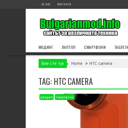
Skip
ЗА НАС
КОНТАКТИ
to
content
МОДИНГ
ЛАПТОП
СМАРТФОНИ
ТАБЛЕТ
Вие сте тук
Home
HTC camera
TAG:
HTC CAMERA
Джаджи
Смартфони