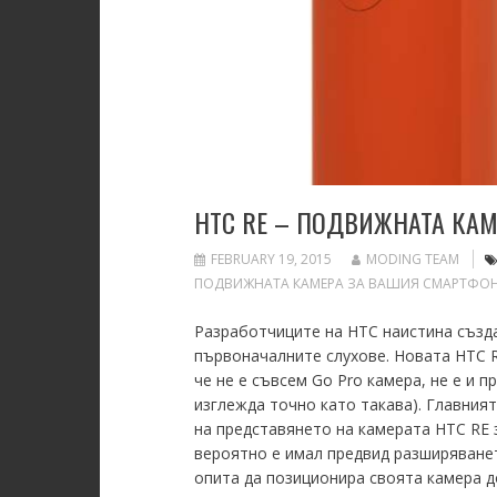
HTC RE – ПОДВИЖНАТА КА
FEBRUARY 19, 2015
MODING TEAM
ПОДВИЖНАТА КАМЕРА ЗА ВАШИЯ СМАРТФО
Разработчиците на HTC наистина създа
първоначалните слухове. Новата HTC RE
че не е съвсем Go Pro камера, не е и 
изглежда точно като такава). Главния
на представянето на камерата HTC RE з
вероятно е имал предвид разширяване
опита да позиционира своята камера д