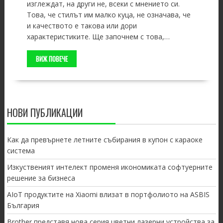
изглеждат, на други не, всеки с мнението си.
Това, че стилът им малко куца, не означава, че
и качеството е такова или дори
характеристиките. Ще започнем с това,…
ВИЖ ПОВЕЧЕ
НОВИ ПУБЛИКАЦИИ
Как да превърнете летните събирания в купон с караоке
система
Изкуственият интелект променя икономиката софтуерните
решение за бизнеса
AIoT продуктите на Xiaomi влизат в портфолиото на ASBIS
България
Brother представя нова серия цветни лазерни устройства за