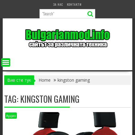
Skip
ЗА НАС
КОНТАКТИ
to
content
Вие сте тук
Home
kingston gaming
TAG:
KINGSTON GAMING
Аудио