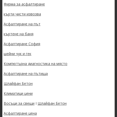
Фирма за асфалтиране
кърти чисти извозва
Асфалтиране на път
къртене на баня
Асфалтиране София
шейни чук и гек
Компютърна диагностика на място
Асфалтиране на пътища
Шлайфан Бетон
Климатици цени
Восъци за свещи
I
Шлайфан Бетон
Асфалтиране цена