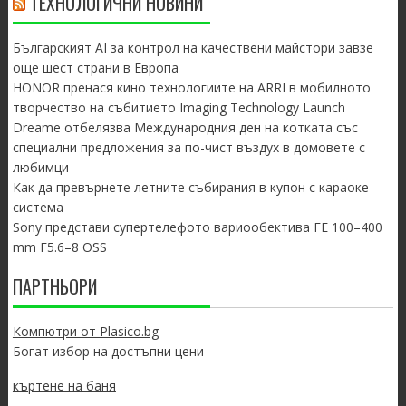
ТЕХНОЛОГИЧНИ НОВИНИ
Българският AI за контрол на качествени майстори завзе
още шест страни в Европа
HONOR пренася кино технологиите на ARRI в мобилното
творчество на събитието Imaging Technology Launch
Dreame отбелязва Международния ден на котката със
специални предложения за по-чист въздух в домовете с
любимци
Как да превърнете летните събирания в купон с караоке
система
Sony представи супертелефото вариообектива FE 100–400
mm F5.6–8 OSS
ПАРТНЬОРИ
Компютри от Plasico.bg
Богат избор на достъпни цени
къртене на баня