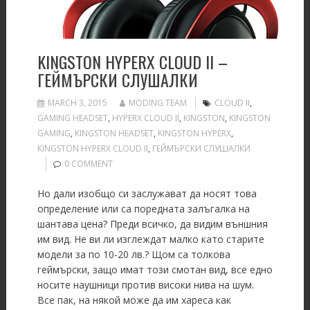
KINGSTON HYPERX CLOUD II –
ГЕЙМЪРСКИ СЛУШАЛКИ
MARCH 3, 2015
MODING TEAM
CLOUD II
,
GAMING HEADSET
,
HYPERX CLOUD II
,
KINGSTON
,
KINGSTON
GAMING
,
KINGSTON HEADSET
,
KINGSTON HYPERX
,
KINGSTON HYPERX CLOUD II
,
ГЕЙМЪРСКИ СЛУШАЛКИ
0 COMMENT
Но дали изобщо си заслужават да носят това
определение или са поредната залъгалка на
шантава цена? Преди всичко, да видим външния
им вид. Не ви ли изглеждат малко като старите
модели за по 10-20 лв.? Щом са толкова
геймърски, защо имат този смотан вид, все едно
носите наушници против високи нива на шум.
Все пак, на някой може да им хареса как