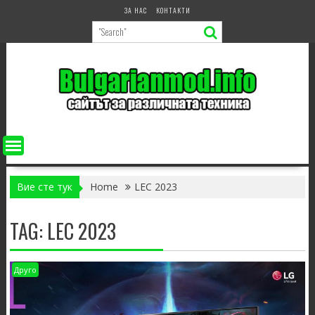
Skip
ЗА НАС
КОНТАКТИ
to
content
Вие сте тук
Home
LEC 2023
TAG:
LEC 2023
Друго