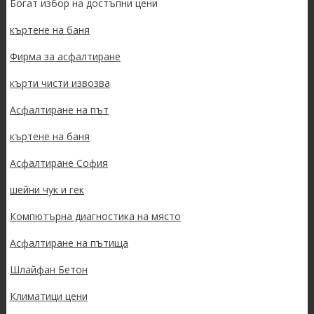
Богат избор на достъпни цени
къртене на баня
Фирма за асфалтиране
кърти чисти извозва
Асфалтиране на път
къртене на баня
Асфалтиране София
шейни чук и гек
Компютърна диагностика на място
Асфалтиране на пътища
Шлайфан Бетон
Климатици цени