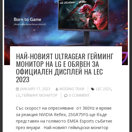
НАЙ-НОВИЯТ ULTRAGEAR ГЕЙМИНГ
МОНИТОР НА LG Е ОБЯВЕН ЗА
ОФИЦИАЛЕН ДИСПЛЕЙ НА LEC
2023
JANUARY 17, 2023
MODING TEAM
LEC 2023
,
LG
,
ГЕЙМИНГ МОНИТОР
0 COMMENT
Със скорост на опресняване от 360Hz и време
за реакция NVIDIA Reflex, 25GR75FG ще бъде
представен на голямото EMEA Esports събитие
през януари Най-новият геймърски монитор