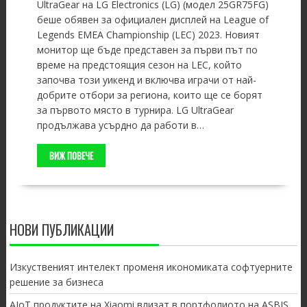
UltraGear на LG Electronics (LG) (модел 25GR75FG)
беше обявен за официален дисплей на League of
Legends EMEA Championship (LEC) 2023. Новият
монитор ще бъде представен за първи път по
време на предстоящия сезон на LEC, който
започва този уикенд и включва играчи от най-
добрите отбори за региона, които ще се борят
за първото място в турнира. LG UltraGear
продължава усърдно да работи в…
ВИЖ ПОВЕЧЕ
НОВИ ПУБЛИКАЦИИ
Изкуственият интелект променя икономиката софтуерните
решение за бизнеса
AIoT продуктите на Xiaomi влизат в портфолиото на ASBIS