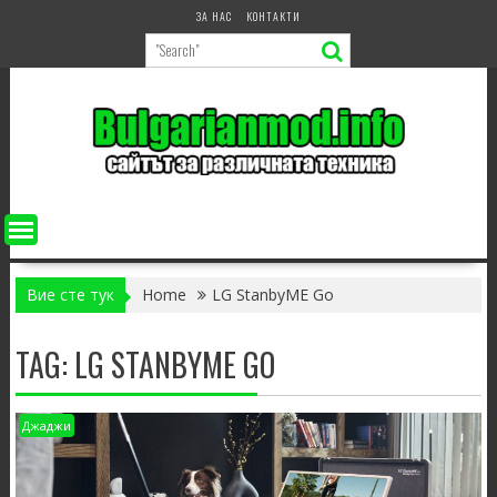
Skip
ЗА НАС
КОНТАКТИ
to
content
Вие сте тук
Home
LG StanbyME Go
TAG:
LG STANBYME GO
Джаджи