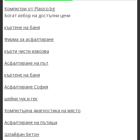
Компютри от Plasico.bg
Богат избор на достъпни цени
къртене на баня
Фирма за асфалтиране
кърти чисти извозва
Асфалтиране на път
къртене на баня
Асфалтиране София
шейни чук и гек
Компютърна диагностика на място
Асфалтиране на пътища
Шлайфан Бетон