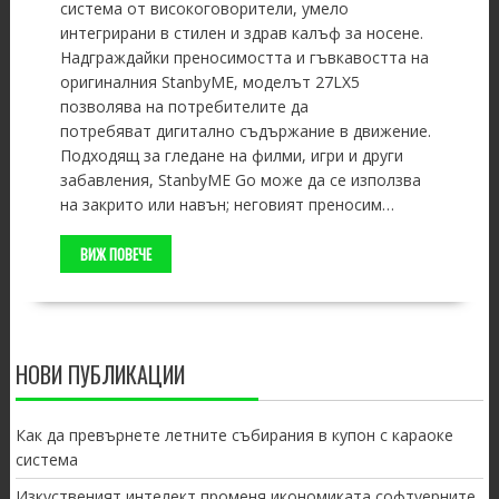
система от високоговорители, умело
интегрирани в стилен и здрав калъф за носене.
Надграждайки преносимостта и гъвкавостта на
оригиналния StanbyME, моделът 27LX5
позволява на потребителите да
потребяват дигитално съдържание в движение.
Подходящ за гледане на филми, игри и други
забавления, StanbyME Go може да се използва
на закрито или навън; неговият преносим…
ВИЖ ПОВЕЧЕ
НОВИ ПУБЛИКАЦИИ
Как да превърнете летните събирания в купон с караоке
система
Изкуственият интелект променя икономиката софтуерните