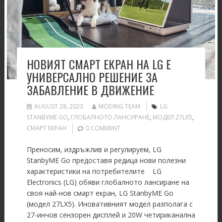
НОВИЯТ СМАРТ ЕКРАН НА LG Е
УНИВЕРСАЛНО РЕШЕНИЕ ЗА
ЗАБАВЛЕНИЕ В ДВИЖЕНИЕ
AUGUST 28, 2023
MODING TEAM
LG
STANBYME GO
,
ГЛОБАЛНОТО ЛАНСИРАНЕ
,
МОДЕЛ 27LX5
,
СМАРТ ЕКРАН
0 COMMENT
Преносим, издръжлив и регулируем, LG
StanbyME Go предоставя редица нови полезни
характеристики на потребителите LG
Electronics (LG) обяви глобалното лансиране на
своя най-нов смарт екран, LG StanbyME Go
(модел 27LX5). Иновативният модел разполага с
27-инчов сензорен дисплей и 20W четириканална