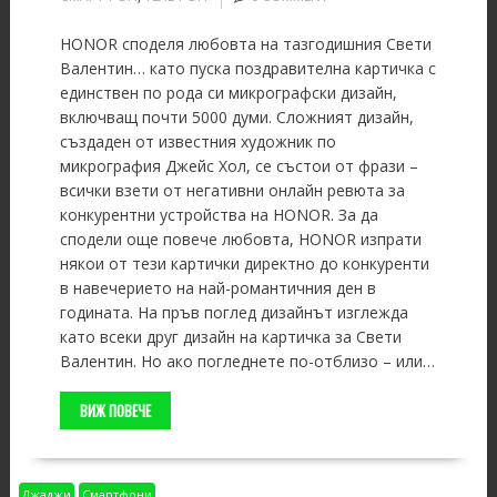
HONOR споделя любовта на тазгодишния Свети
Валентин… като пуска поздравителна картичка с
единствен по рода си микрографски дизайн,
включващ почти 5000 думи. Сложният дизайн,
създаден от известния художник по
микрография Джейс Хол, се състои от фрази –
всички взети от негативни онлайн ревюта за
конкурентни устройства на HONOR. За да
сподели още повече любовта, HONOR изпрати
някои от тези картички директно до конкуренти
в навечерието на най-романтичния ден в
годината. На пръв поглед дизайнът изглежда
като всеки друг дизайн на картичка за Свети
Валентин. Но ако погледнете по-отблизо – или…
ВИЖ ПОВЕЧЕ
Джаджи
Смартфони