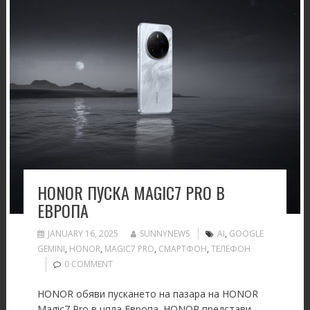
HONOR ПУСКА MAGIC7 PRO В
ЕВРОПА
JANUARY 16, 2025
SUNNYNEWS
AI
,
GOOGLE
GEMINI
,
HONOR
,
MAGIC7 PRO
,
СМАРТФОН
,
ТЕЛЕФОН
0 COMMENT
HONOR обяви пускането на пазара на HONOR
Magic7 Pro в цяла Европа. HONOR представи