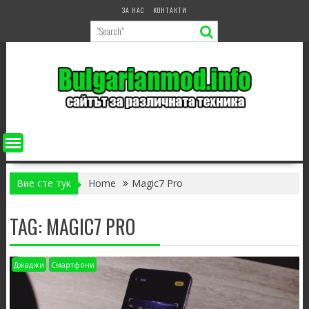
Skip
ЗА НАС
КОНТАКТИ
to
content
Вие сте тук
Home
Magic7 Pro
TAG:
MAGIC7 PRO
Джаджи
Смартфони