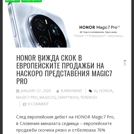
HONOR ВИЖДА СКОК В
ЕВРОПЕЙСКИТЕ ПРОДАЖБИ НА
НАСКОРО ПРЕДСТАВЕНИЯ MAGIC7
PRO
JANUARY 27, 2025
SUNNYNEWS
AI
,
HONOR
,
MAGIC7 PRO
,
MAGICOS
,
СМАРТФОН
,
ТЕЛЕФОН
0 COMMENT
След европейския дебют на HONOR Magic7 Pro,
в Словения миналата седмица – европейските
продажби скочиха рязко и отбелязаха 76%