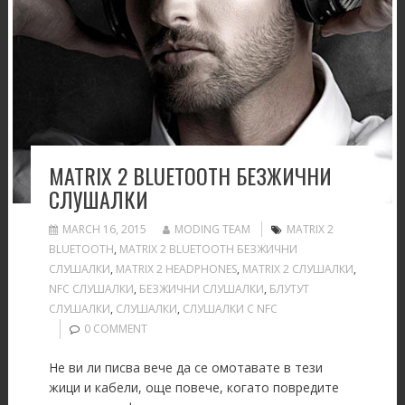
MATRIX 2 BLUETOOTH БЕЗЖИЧНИ
СЛУШАЛКИ
MARCH 16, 2015
MODING TEAM
MATRIX 2
BLUETOOTH
,
MATRIX 2 BLUETOOTH БЕЗЖИЧНИ
СЛУШАЛКИ
,
MATRIX 2 HEADPHONES
,
MATRIX 2 СЛУШАЛКИ
,
NFC СЛУШАЛКИ
,
БЕЗЖИЧНИ СЛУШАЛКИ
,
БЛУТУТ
СЛУШАЛКИ
,
СЛУШАЛКИ
,
СЛУШАЛКИ С NFC
0 COMMENT
Не ви ли писва вече да се омотавате в тези
жици и кабели, още повече, когато повредите