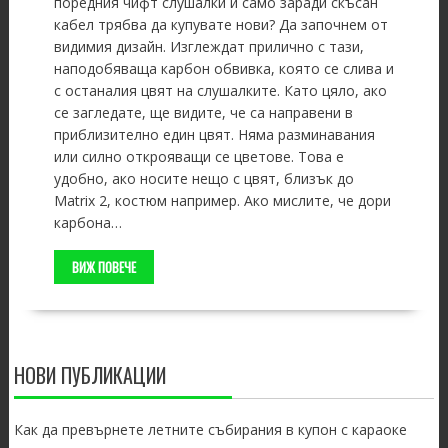
поредния чифт слушалки и само заради скъсан
кабел трябва да купувате нови? Да започнем от
видимия дизайн. Изглеждат прилично с тази,
наподобяваща карбон обвивка, която се слива и
с останалия цвят на слушалките. Като цяло, ако
се загледате, ще видите, че са направени в
приблизително един цвят. Няма разминавания
или силно открояващи се цветове. Това е
удобно, ако носите нещо с цвят, близък до
Matrix 2, костюм например. Ако мислите, че дори
карбона…
ВИЖ ПОВЕЧЕ
НОВИ ПУБЛИКАЦИИ
Как да превърнете летните събирания в купон с караоке