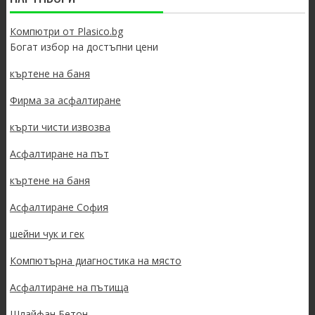
Компютри от Plasico.bg
Богат избор на достъпни цени
къртене на баня
Фирма за асфалтиране
кърти чисти извозва
Асфалтиране на път
къртене на баня
Асфалтиране София
шейни чук и гек
Компютърна диагностика на място
Асфалтиране на пътища
Шлайфан Бетон