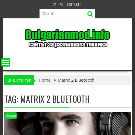
Skip
ЗА НАС
КОНТАКТИ
to
content
Вие сте тук
Home
Matrix 2 Bluetooth
TAG:
MATRIX 2 BLUETOOTH
Аудио