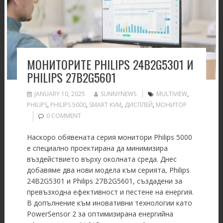
МОНИТОРИТЕ PHILIPS 24B2G5301 И
PHILIPS 27B2G5601
JANUARY 10, 2025
SUNNYNEWS
MULTIVIEW
,
PHILIPS
,
PHILIPS 5000
,
SMART KVM
,
ДИСПЛЕЙ
,
МОНИТОР
0 COMMENT
Наскоро обявената серия монитори Philips 5000
е специално проектирана да минимизира
въздействието върху околната среда. Днес
добавяме два нови модела към серията, Philips
24B2G5301 и Philips 27B2G5601, създадени за
превъзходна ефективност и пестене на енергия.
В допълнение към иновативни технологии като
PowerSensor 2 за оптимизирана енергийна