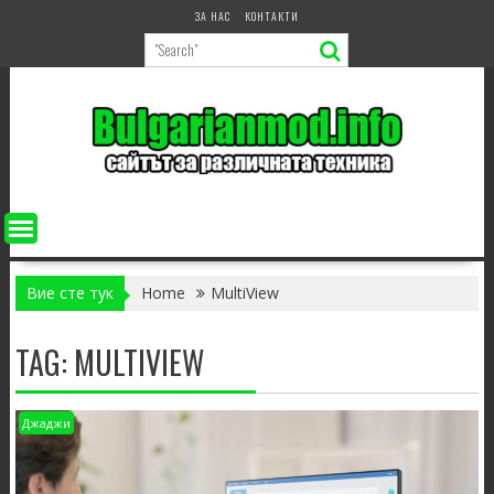
Skip
ЗА НАС
КОНТАКТИ
to
content
Вие сте тук
Home
MultiView
TAG:
MULTIVIEW
Джаджи