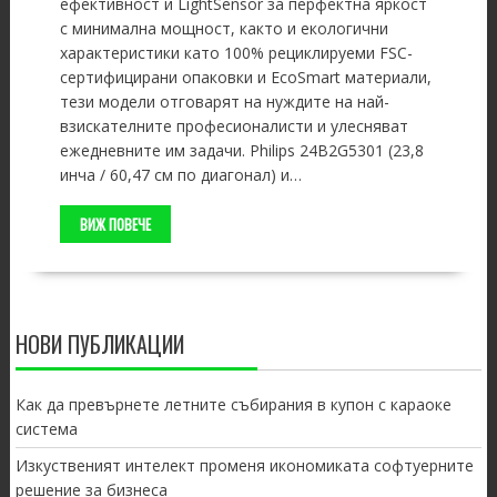
ефективност и LightSensor за перфектна яркост
с минимална мощност, както и екологични
характеристики като 100% рециклируеми FSC-
сертифицирани опаковки и EcoSmart материали,
тези модели отговарят на нуждите на най-
взискателните професионалисти и улесняват
ежедневните им задачи. Philips 24B2G5301 (23,8
инча / 60,47 см по диагонал) и…
ВИЖ ПОВЕЧЕ
НОВИ ПУБЛИКАЦИИ
Как да превърнете летните събирания в купон с караоке
система
Изкуственият интелект променя икономиката софтуерните
решение за бизнеса