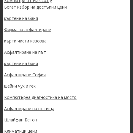
Компютри от Plasico.bg
Богат избор на достъпни цени
къртене на баня
Фирма за асфалтиране
кърти чисти извозва
Асфалтиране на път
къртене на баня
Асфалтиране София
шейни чук и гек
Компютърна диагностика на място
Асфалтиране на пътища
Шлайфан Бетон
Климатици цени