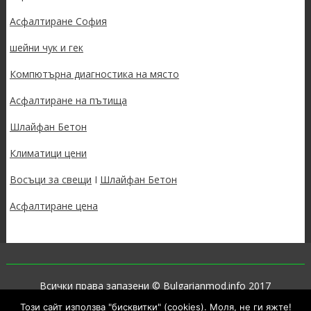
Асфалтиране София
шейни чук и гек
Компютърна диагностика на място
Асфалтиране на пътища
Шлайфан Бетон
Климатици цени
Восъци за свещи
I
Шлайфан Бетон
Асфалтиране цена
Всички права запазени © Bulgarianmod.info 2017
Този сайт използва "бисквитки" (cookies). Моля, не ги яжте!