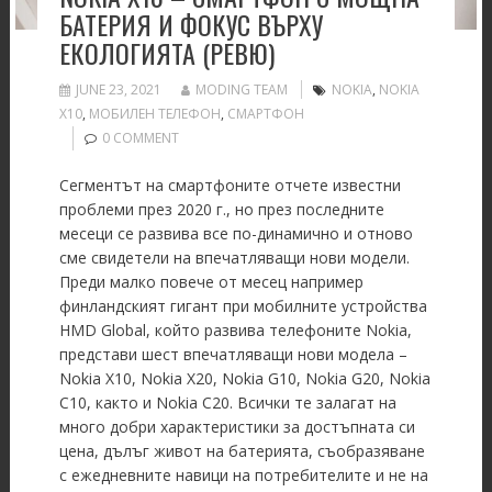
БАТЕРИЯ И ФОКУС ВЪРХУ
ЕКОЛОГИЯТА (РЕВЮ)
JUNE 23, 2021
MODING TEAM
NOKIA
,
NOKIA
X10
,
МОБИЛЕН ТЕЛЕФОН
,
СМАРТФОН
0 COMMENT
Сегментът на смартфоните отчете известни
проблеми през 2020 г., но през последните
месеци се развива все по-динамично и отново
сме свидетели на впечатляващи нови модели.
Преди малко повече от месец например
финландският гигант при мобилните устройства
HMD Global, който развива телефоните Nokia,
представи шест впечатляващи нови модела –
Nokia X10, Nokia X20, Nokia G10, Nokia G20, Nokia
C10, както и Nokia C20. Всички те залагат на
много добри характеристики за достъпната си
цена, дълъг живот на батерията, съобразяване
с ежедневните навици на потребителите и не на