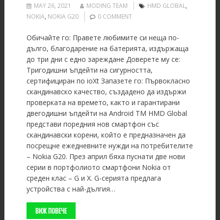
MAY 26, 2021
MODING TEAM
HMD GLOBAL
,
NOKIA
,
NOKIA G20
0 COMMENT
Обичайте го: Правете любимите си неща по-
дълго, благодарение на батерията, издържаща
до три дни с едно зареждане Доверете му се:
Тригодишни ъпдейти на сигурността,
сертифициран по ioXt Запазете го: Първокласно
скандинавско качество, създадено да издържи
проверката на времето, както и гарантирани
двегодишни ъпдейти на Android TM HMD Global
представи поредния нов смартфон със
скандинавски корени, който е предназначен да
посрещне ежедневните нужди на потребителите
– Nokia G20. През април бяха пуснати две нови
серии в портфолиото смартфони Nokia от
среден клас – G и X. G-серията предлага
устройства с най-дългия…
ВИЖ ПОВЕЧЕ