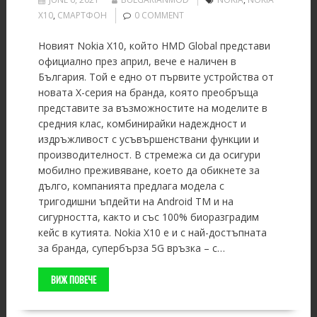
X10
,
СМАРТФОН
0 COMMENT
Новият Nokia X10, който HMD Global представи
официално през април, вече е наличен в
България. Той е едно от първите устройства от
новата X-серия на бранда, която преобръща
представите за възможностите на моделите в
средния клас, комбинирайки надеждност и
издръжливост с усъвършенствани функции и
производителност. В стремежа си да осигури
мобилно преживяване, което да обикнете за
дълго, компанията предлага модела с
тригодишни ъпдейти на Android TM и на
сигурността, както и със 100% биоразградим
кейс в кутията. Nokia X10 е и с най-достъпната
за бранда, супербърза 5G връзка – с…
ВИЖ ПОВЕЧЕ