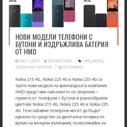
НОВИ МОДЕЛИ ТЕЛЕФОНИ С
БУТОНИ И ИЗДРЪЖЛИВА БАТЕРИЯ
ОТ HMD
MAY 1, 2024
MODING TEAM
HMD
,
NOKIA
,
ТЕЛЕФОНИ С БУТОНИ
0 COMMENT
Nokia 215 4G, Nokia 225 4G и Nokia 235 4G са
трите нови модела на финландската компания
HMD представи най-новото си творение –
серията от телефони с бутони в разнообразни
цветове Nokia 215 4G, Nokia 225 4G и Nokia 235
4G. Тези забавни телефони могат да бъдат
идеалното средство за дигитална почивка по
време на вечерни излизания, позволявайки на