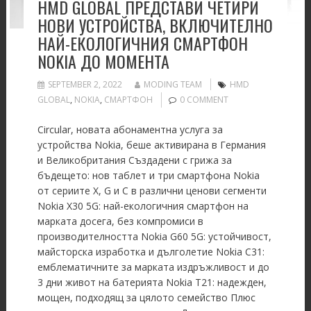
HMD GLOBAL ПРЕДСТАВИ ЧЕТИРИ
НОВИ УСТРОЙСТВА, ВКЛЮЧИТЕЛНО
НАЙ-ЕКОЛОГИЧНИЯ СМАРТФОН
NOKIA ДО МОМЕНТА
SEPTEMBER 2, 2022
MODING TEAM
HMD
GLOBAL
,
NOKIA
,
СМАРТФОН
0 COMMENT
Circular, новата абонаментна услуга за
устройства Nokia, беше активирана в Германия
и Великобритания Създадени с грижа за
бъдещето: нов таблет и три смартфона Nokia
от сериите X, G и C в различни ценови сегменти
Nokia X30 5G: най-екологичния смартфон на
марката досега, без компромиси в
производителността Nokia G60 5G: устойчивост,
майсторска изработка и дълголетие Nokia C31:
емблематичните за марката издръжливост и до
3 дни живот на батерията Nokia T21: надежден,
мощен, подходящ за цялото семейство Плюс