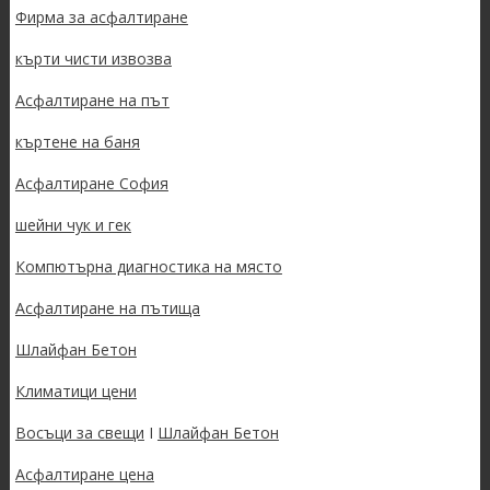
Фирма за асфалтиране
кърти чисти извозва
Асфалтиране на път
къртене на баня
Асфалтиране София
шейни чук и гек
Компютърна диагностика на място
Асфалтиране на пътища
Шлайфан Бетон
Климатици цени
Восъци за свещи
I
Шлайфан Бетон
Асфалтиране цена