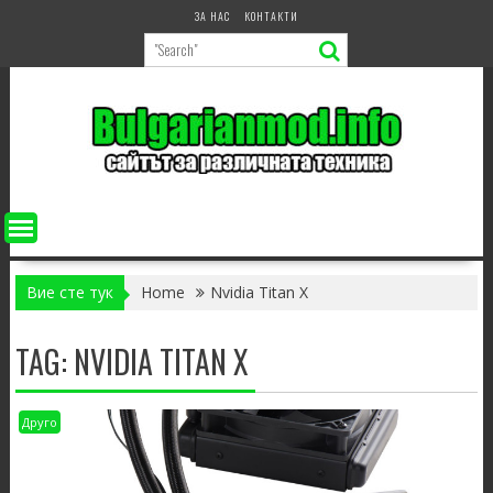
Skip
ЗА НАС
КОНТАКТИ
to
content
Вие сте тук
Home
Nvidia Titan X
TAG:
NVIDIA TITAN X
Друго