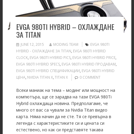
EVGA 980TI HYBRID – ОХЛАЖДАНЕ
ЗА TITAN
JUNE 12, 2015
MODING TEAM
EVGA 980TI
HYBRID - ОХЛАЖДАНЕ ЗА TITAN
,
EVGA 980TI HYBRID
CLOCK
,
EVGA 980TI HYBRID PICS
,
EVGA 980TI HYBRID PRICE
,
EVGA 980TI HYBRID SPECS
,
EVGA 980TI HYBRID ПРОДАВАМ
,
EVGA 980TI HYBRID СПЕЦИФИКАЦИИ
,
EVGA 980TI HYBRID
ЦЕНА
,
NVIDIA TITAN X
,
TITAN X
0 COMMENT
Всеки маниак на тема – модинг или мощност на
компютъра, ще се зарадва на тази EVGA 980Ti
Hybrid охлаждаща новина. Предполагаме, че
много от вас са чували за Nvidia Titan видео
карта. Няма начин да не сте. Тя се превърна в
легенда с характеристиките си и цената си
естествено, но как си представяте такава